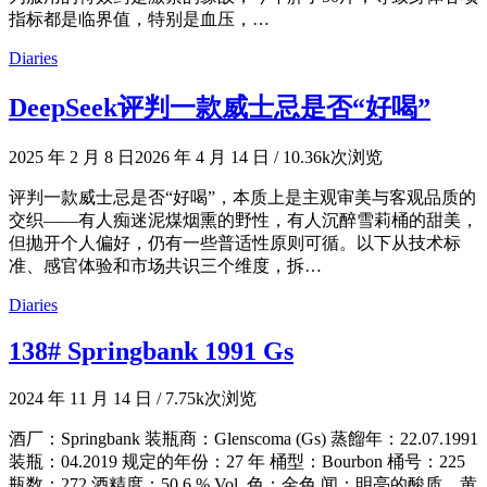
指标都是临界值，特别是血压，…
Diaries
DeepSeek评判一款威士忌是否“好喝”
2025 年 2 月 8 日
2026 年 4 月 14 日
/
10.36k次浏览
评判一款威士忌是否“好喝”，本质上是主观审美与客观品质的
交织——有人痴迷泥煤烟熏的野性，有人沉醉雪莉桶的甜美，
但抛开个人偏好，仍有一些普适性原则可循。以下从技术标
准、感官体验和市场共识三个维度，拆…
Diaries
138# Springbank 1991 Gs
2024 年 11 月 14 日
/
7.75k次浏览
酒厂：Springbank 装瓶商：Glenscoma (Gs) 蒸餾年：22.07.1991
装瓶：04.2019 规定的年份：27 年 桶型：Bourbon 桶号：225
瓶数：272 酒精度：50.6 % Vol. 色：金色 闻：明亮的酸质，黄