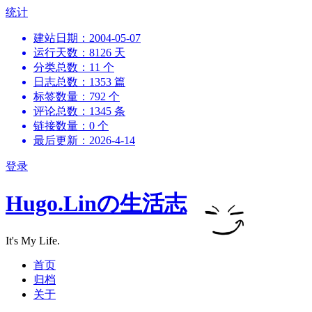
跳
统计
到
建站日期：2004-05-07
内
运行天数：8126 天
容
分类总数：11 个
日志总数：1353 篇
标签数量：792 个
评论总数：1345 条
链接数量：0 个
最后更新：2026-4-14
登录
Hugo.Linの生活志
It's My Life.
首页
归档
关于