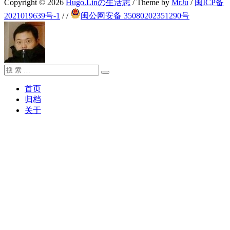
Copyright © 2026
Hugo.Linの生活志
/ Theme by
MrJu
/
闽ICP备
2021019639号-1
/
/
闽公网安备 35080202351290号
搜
搜
索：
索
首页
归档
关于