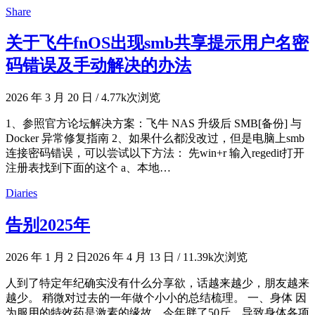
Share
关于飞牛fnOS出现smb共享提示用户名密
码错误及手动解决的办法
2026 年 3 月 20 日
/
4.77k次浏览
1、参照官方论坛解决方案：飞牛 NAS 升级后 SMB[备份] 与
Docker 异常修复指南 2、如果什么都没改过，但是电脑上smb
连接密码错误，可以尝试以下方法： 先win+r 输入regedit打开
注册表找到下面的这个 a、本地…
Diaries
告别2025年
2026 年 1 月 2 日
2026 年 4 月 13 日
/
11.39k次浏览
人到了特定年纪确实没有什么分享欲，话越来越少，朋友越来
越少。 稍微对过去的一年做个小小的总结梳理。 一、身体 因
为服用的特效药是激素的缘故，今年胖了50斤，导致身体各项