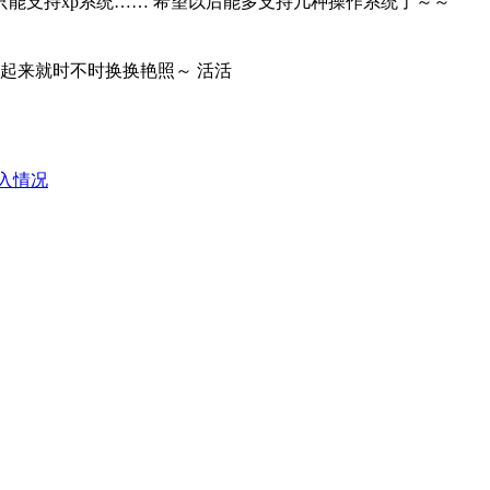
貌似只能支持xp系统…… 希望以后能多支持几种操作系统了～～
起来就时不时换换艳照～ 活活
收入情况