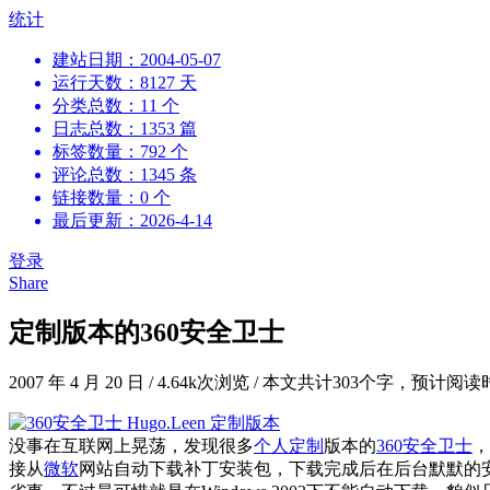
跳
统计
到
建站日期：2004-05-07
内
运行天数：8127 天
容
分类总数：11 个
日志总数：1353 篇
标签数量：792 个
评论总数：1345 条
链接数量：0 个
最后更新：2026-4-14
登录
Share
定制版本的360安全卫士
2007 年 4 月 20 日
/
4.64k次浏览
/
本文共计303个字，预计阅读
没事在互联网上晃荡，发现很多
个人定制
版本的
360安全卫士
，
接从
微软
网站自动下载补丁安装包，下载完成后在后台默默的