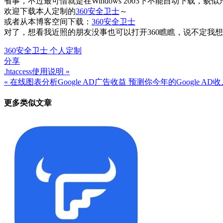
省事，不过最可惜就是在Windows 2003下不能自动下载，
欢迎下载本人定制的
360安全卫士
～
或者从本博客空间下载：
360安全卫士
对了，想看我近照的朋友没事也可以打开360瞧瞧，说不定我想
360安全卫士 个人定制
分享
.htaccess使用说明 »
文
« 在线图表分析Google AD广告收益 预测你今年的Google AD
章
更多类似文章
导
航