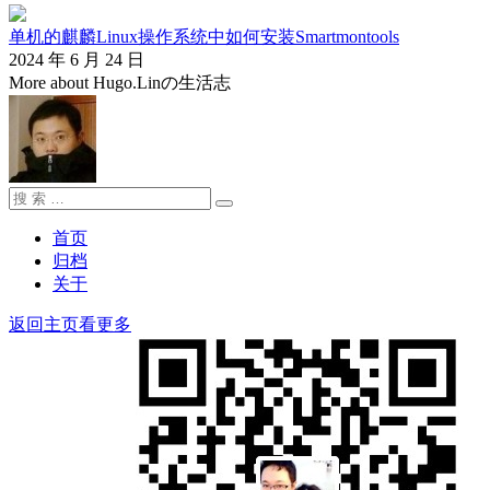
单机的麒麟Linux操作系统中如何安装Smartmontools
2024 年 6 月 24 日
More about Hugo.Linの生活志
搜
搜
索：
索
首页
归档
关于
返回主页看更多