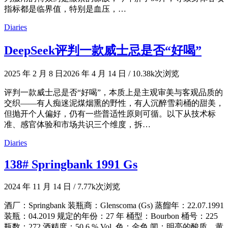
指标都是临界值，特别是血压，…
Diaries
DeepSeek评判一款威士忌是否“好喝”
2025 年 2 月 8 日
2026 年 4 月 14 日
/
10.38k次浏览
评判一款威士忌是否“好喝”，本质上是主观审美与客观品质的
交织——有人痴迷泥煤烟熏的野性，有人沉醉雪莉桶的甜美，
但抛开个人偏好，仍有一些普适性原则可循。以下从技术标
准、感官体验和市场共识三个维度，拆…
Diaries
138# Springbank 1991 Gs
2024 年 11 月 14 日
/
7.77k次浏览
酒厂：Springbank 装瓶商：Glenscoma (Gs) 蒸餾年：22.07.1991
装瓶：04.2019 规定的年份：27 年 桶型：Bourbon 桶号：225
瓶数：272 酒精度：50.6 % Vol. 色：金色 闻：明亮的酸质，黄