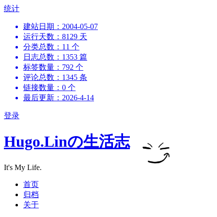
跳
统计
到
建站日期：2004-05-07
内
运行天数：8129 天
容
分类总数：11 个
日志总数：1353 篇
标签数量：792 个
评论总数：1345 条
链接数量：0 个
最后更新：2026-4-14
登录
Hugo.Linの生活志
It's My Life.
首页
归档
关于