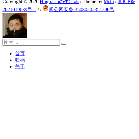
Copyright © 2026
Hugo.Linの生活志
/ Theme by
MrJu
/
闽ICP备
2021019639号-1
/
/
闽公网安备 35080202351290号
搜
搜
索：
索
首页
归档
关于