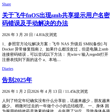
Share
关于飞牛fnOS出现smb共享提示用户名密
码错误及手动解决的办法
2026 年 3 月 20 日
/
4.81k次浏览
1、参照官方论坛解决方案：飞牛 NAS 升级后 SMB[备份] 与
Docker 异常修复指南 2、如果什么都没改过，但是电脑上smb
连接密码错误，可以尝试以下方法： 先win+r 输入regedit打开
注册表找到下面的这个 a、本地…
Diaries
告别2025年
2026 年 1 月 2 日
2026 年 4 月 13 日
/
11.45k次浏览
人到了特定年纪确实没有什么分享欲，话越来越少，朋友越来
越少。 稍微对过去的一年做个小小的总结梳理。 一、身体 因
为服用的特效药是激素的缘故，今年胖了50斤，导致身体各项