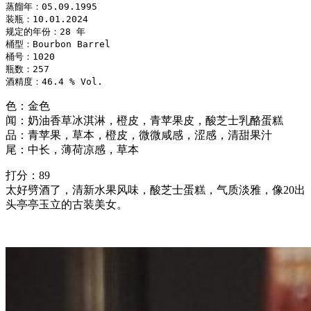
蒸餾年：05.09.1995

装瓶：10.01.2024

规定的年份：28 年

桶型：Bourbon Barrel

桶号：1020

瓶数：257

酒精度：46.4 % Vol.
色：金色
闻：奶油香草冰淇淋，橙皮，青苹果皮，酸芝士乳酪蛋糕
品：青苹果，草本，橙皮，微微咸感，涩感，清甜果汁
尾：中长，薄荷凉感，草本
打分：89
太好劈酒了，清新水果风味，酸芝士蛋糕，气质淡雅，像20出
头亭亭玉立的古装美女。