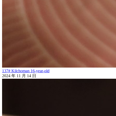
137# Kilchoman 16-year-old
2024 年 11 月 14 日