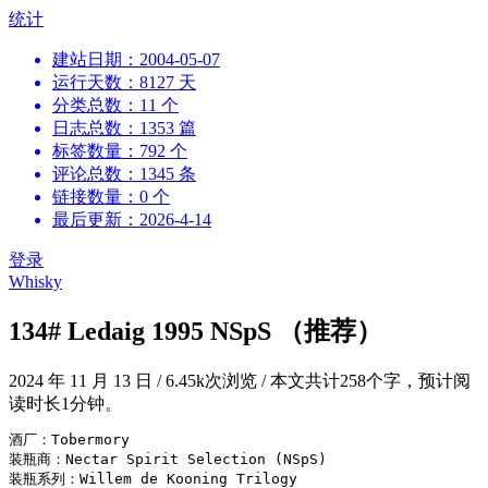
跳
统计
到
建站日期：2004-05-07
内
运行天数：8127 天
容
分类总数：11 个
日志总数：1353 篇
标签数量：792 个
评论总数：1345 条
链接数量：0 个
最后更新：2026-4-14
登录
Whisky
134# Ledaig 1995 NSpS （推荐）
2024 年 11 月 13 日
/
6.45k次浏览
/
本文共计258个字，预计阅
读时长1分钟。
酒厂：Tobermory

装瓶商：Nectar Spirit Selection (NSpS)

装瓶系列：Willem de Kooning Trilogy
