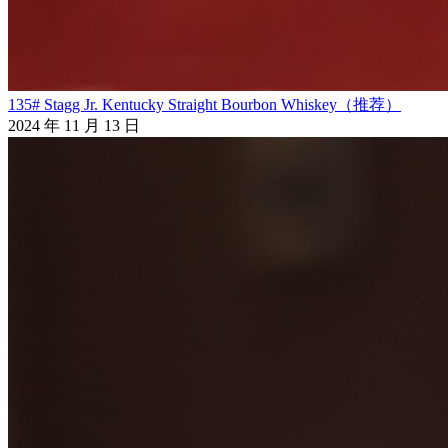
135# Stagg Jr. Kentucky Straight Bourbon Whiskey（推荐）
2024 年 11 月 13 日