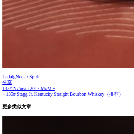
Ledaig
Nectar Spirit
分享
133# Nc'nean 2017 MoM »
文
« 135# Stagg Jr. Kentucky Straight Bourbon Whiskey（推荐）
章
更多类似文章
导
航