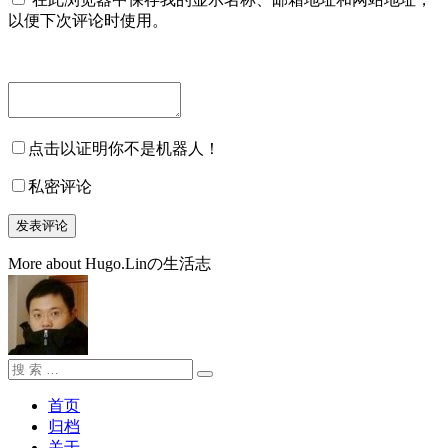
以便下次评论时使用。
点击以证明你不是机器人！
私密评论
More about Hugo.Linの生活志
搜
搜
索：
索
首页
归档
关于