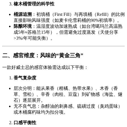
橡木桶管理的科学性
桶源追溯
：初填桶（First Fill）与再填桶（Refill）的比例
直接影响风味强度（如麦卡伦雪莉桶的90%初填率）。
陈酿环境
：温湿度波动加速熟成（如台湾噶玛兰高温熟
成5年≈苏格兰15年），但需避免过度蒸发（天使分享
>3%/年可能失衡）。
二、感官维度：风味的“黄金三角”
一款好威士忌的感官体验需达成以下平衡：
香气复杂度
层次分明：能从果香（柑橘、热带水果）、木香（香
草、雪松）、辛香（肉桂、豆蔻）到矿物感（海盐、燧
石）逐层展开。
无不良气息：杂醇油的刺鼻感、硫磺过度（臭鸡蛋味）
或木桶腐朽味均为扣分项。
口感平衡性