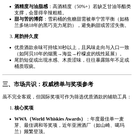
酒精度与油脂感
：高酒精度（50%+）若缺乏甘油等酯类
支撑，会显得辛辣粗糙。
甜与苦的博弈
：雪莉桶的焦糖甜需被单宁苦平衡（如格
兰多纳18年的黑巧克力尾韵），避免齁甜或苦涩失衡。
尾韵持久度
优质酒款余味可持续30秒以上，且风味走向与入口一致
（如阿贝10年的烟熏→海盐→柠檬皮的线性延展）。
尾韵短促或出现水感、木质涩味，往往暴露陈年不足或
桶质瑕疵。
三、市场共识：权威榜单与奖项参考
虽不完全客观，但国际奖项可作为筛选优质酒款的辅助工具：
核心奖项
WWA（World Whiskies Awards）
：年度最佳单一麦
芽、最佳调和等奖项，近年亚洲酒厂（如山崎、噶玛
兰）频繁登顶。