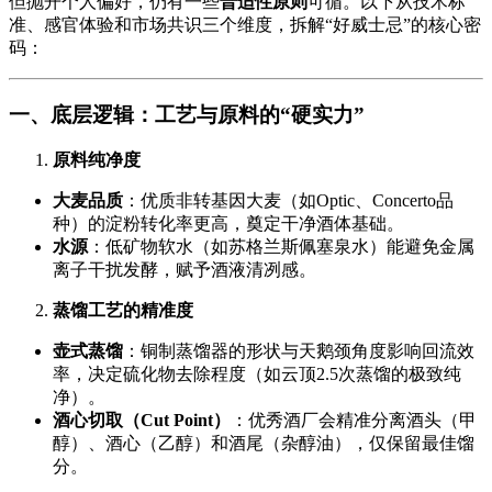
但抛开个人偏好，仍有一些
普适性原则
可循。以下从技术标
准、感官体验和市场共识三个维度，拆解“好威士忌”的核心密
码：
一、底层逻辑：工艺与原料的“硬实力”
原料纯净度
大麦品质
：优质非转基因大麦（如Optic、Concerto品
种）的淀粉转化率更高，奠定干净酒体基础。
水源
：低矿物软水（如苏格兰斯佩塞泉水）能避免金属
离子干扰发酵，赋予酒液清冽感。
蒸馏工艺的精准度
壶式蒸馏
：铜制蒸馏器的形状与天鹅颈角度影响回流效
率，决定硫化物去除程度（如云顶2.5次蒸馏的极致纯
净）。
酒心切取（Cut Point）
：优秀酒厂会精准分离酒头（甲
醇）、酒心（乙醇）和酒尾（杂醇油），仅保留最佳馏
分。