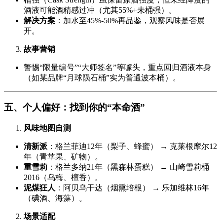
酒液可能酒精感过冲（尤其55%+未桶强）。
解决方案
：加水至45%-50%再品鉴，观察风味是否展
开。
故事营销
警惕“限量编号”“大师签名”等噱头，重点回归酒液本身
（如某品牌“月球陨石桶”实为普通波本桶）。
五、个人偏好：找到你的“本命酒”
风味地图自测
清新派
：格兰菲迪12年（梨子、蜂蜜） → 克莱根摩尔12
年（青苹果、矿物）。
重雪莉
：格兰多纳21年（黑森林蛋糕） → 山崎雪莉桶
2016（乌梅、檀香）。
泥煤狂人
：阿贝乌干达（烟熏培根） → 乐加维林16年
（碘酒、海藻）。
场景适配