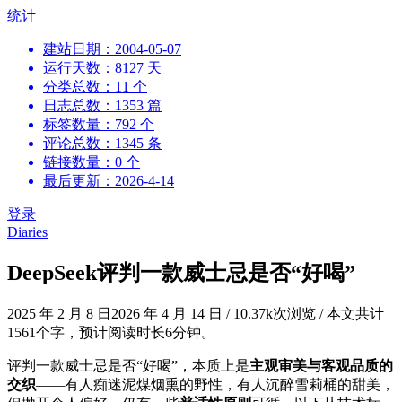
跳
统计
到
建站日期：2004-05-07
内
运行天数：8127 天
容
分类总数：11 个
日志总数：1353 篇
标签数量：792 个
评论总数：1345 条
链接数量：0 个
最后更新：2026-4-14
登录
Diaries
DeepSeek评判一款威士忌是否“好喝”
2025 年 2 月 8 日
2026 年 4 月 14 日
/
10.37k次浏览
/
本文共计
1561个字，预计阅读时长6分钟。
评判一款威士忌是否“好喝”，本质上是
主观审美与客观品质的
交织
——有人痴迷泥煤烟熏的野性，有人沉醉雪莉桶的甜美，