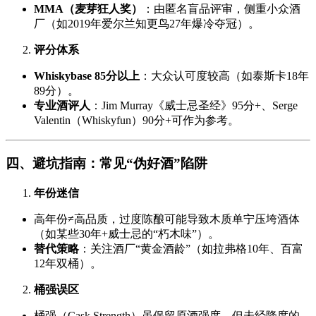
MMA（麦芽狂人奖）
：由匿名盲品评审，侧重小众酒
厂（如2019年爱尔兰知更鸟27年爆冷夺冠）。
评分体系
Whiskybase 85分以上
：大众认可度较高（如泰斯卡18年
89分）。
专业酒评人
：Jim Murray《威士忌圣经》95分+、Serge
Valentin（Whiskyfun）90分+可作为参考。
四、避坑指南：常见“伪好酒”陷阱
年份迷信
高年份≠高品质，过度陈酿可能导致木质单宁压垮酒体
（如某些30年+威士忌的“朽木味”）。
替代策略
：关注酒厂“黄金酒龄”（如拉弗格10年、百富
12年双桶）。
桶强误区
桶强（Cask Strength）虽保留原酒强度，但未经降度的