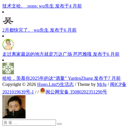
技术文哈。 :oops:
wu先生
发布于4 月前
2月都快完了。
wu先生
发布于6 月前
走过离家最远的地方就是万达广场
芭芭雅嘎
发布于6 月前
哈哈，羡慕你2025年的这“酒量”
YardenZhang
发布于7 月前
Copyright © 2026
Hugo.Linの生活志
/ Theme by
MrJu
/
闽ICP备
2021019639号-1
/
/
闽公网安备 35080202351290号
搜
搜
索：