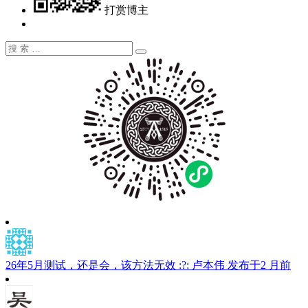
打赏博主
搜
搜
索：
索
26年5月测试，还是会，该方法无效 :?:
卢本伟
发布于2 月前