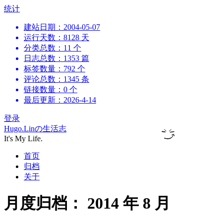
跳
统计
到
建站日期：2004-05-07
内
运行天数：8128 天
容
分类总数：11 个
日志总数：1353 篇
标签数量：792 个
评论总数：1345 条
链接数量：0 个
最后更新：2026-4-14
登录
Hugo.Linの生活志
It's My Life.
首页
归档
关于
月度归档：
2014 年 8 月