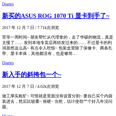
Diaries
新买的ASUS ROG 1070 Ti 显卡到手了~
2017 年 12 月 7 日
/
7.71k次浏览
苦等一周时间~ 朋友帮忙从代理拿的，走了华硕的物流，真是
太慢了…… 发到本地专卖店再转发过来的…… 不过显卡的利
润居然这么高~ 有点令人吃惊~ 包装盒里除了保修卡、两条扎
带、显卡本体，其他都没有，也是够简…
Diaries
新入手的斜挎包一个~
2017 年 12 月 7 日
/
4.02k次浏览
做工厚实粗犷~ 可惜就是里面没有设置分割~ 要自己买个内袋
装进去，然后比较重~ 很硬~ 当然，估计使劲艹个好几年没问
题。