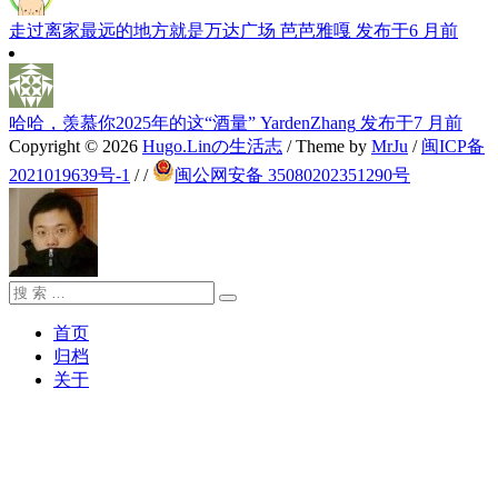
走过离家最远的地方就是万达广场
芭芭雅嘎
发布于6 月前
哈哈，羡慕你2025年的这“酒量”
YardenZhang
发布于7 月前
Copyright © 2026
Hugo.Linの生活志
/ Theme by
MrJu
/
闽ICP备
2021019639号-1
/
/
闽公网安备 35080202351290号
搜
搜
索：
索
首页
归档
关于