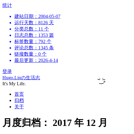
跳
统计
到
建站日期：2004-05-07
内
运行天数：8126 天
容
分类总数：11 个
日志总数：1353 篇
标签数量：792 个
评论总数：1345 条
链接数量：0 个
最后更新：2026-4-14
登录
Hugo.Linの生活志
It's My Life.
首页
归档
关于
月度归档：
2017 年 12 月