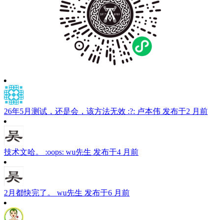
26年5月测试，还是会，该方法无效 :?:
卢本伟
发布于2 月前
技术文哈。 :oops:
wu先生
发布于4 月前
2月都快完了。
wu先生
发布于6 月前