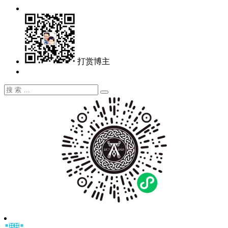
打赏博主
搜
搜
索：
索