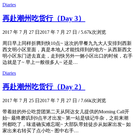
Diaries
再赴潮州吃货行（Day 3）
2017 年 7 月 27 日
2017 年 7 月 27 日
/
5.67k次浏览
周日早上同样折腾到快10点~ 这次的早餐九九大人安排到西新
西文明小区里面，真是本地人才能找得到的地方~ 从西新西文
明小区东门进去直走，走到快另外一侧小区出口的时候，右手
边就是了~ 早上一般很多人~ 还是…
Diaries
再赴潮州吃货行（Day 2）
2017 年 7 月 25 日
2017 年 7 月 27 日
/
7.66k次浏览
带着娃的外公吃货团第二天从阿达女儿提供的Morning Call开
始~ 最终磨叽到9点半才出发~ 第一站是镇记牛杂，之前来潮
州都吃了，味道确实难忘呢~ 大部队带娃徒步从如家出发~ 如
家出来右转买了点小吃~ 图中右手…