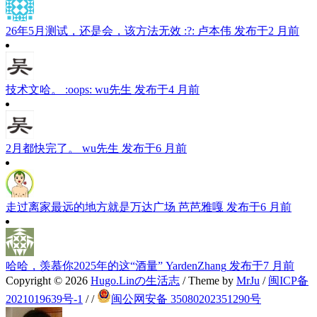
26年5月测试，还是会，该方法无效 :?:
卢本伟
发布于2 月前
技术文哈。 :oops:
wu先生
发布于4 月前
2月都快完了。
wu先生
发布于6 月前
走过离家最远的地方就是万达广场
芭芭雅嘎
发布于6 月前
哈哈，羡慕你2025年的这“酒量”
YardenZhang
发布于7 月前
Copyright © 2026
Hugo.Linの生活志
/ Theme by
MrJu
/
闽ICP备
2021019639号-1
/
/
闽公网安备 35080202351290号