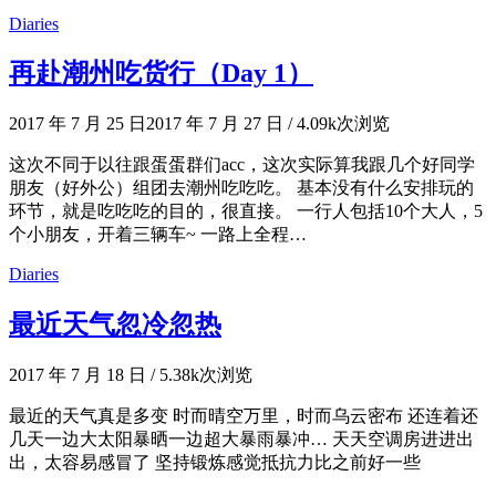
Diaries
再赴潮州吃货行（Day 1）
2017 年 7 月 25 日
2017 年 7 月 27 日
/
4.09k次浏览
这次不同于以往跟蛋蛋群们acc，这次实际算我跟几个好同学
朋友（好外公）组团去潮州吃吃吃。 基本没有什么安排玩的
环节，就是吃吃吃的目的，很直接。 一行人包括10个大人，5
个小朋友，开着三辆车~ 一路上全程…
Diaries
最近天气忽冷忽热
2017 年 7 月 18 日
/
5.38k次浏览
最近的天气真是多变 时而晴空万里，时而乌云密布 还连着还
几天一边大太阳暴晒一边超大暴雨暴冲… 天天空调房进进出
出，太容易感冒了 坚持锻炼感觉抵抗力比之前好一些