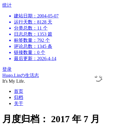
跳
统计
到
建站日期：2004-05-07
内
运行天数：8128 天
容
分类总数：11 个
日志总数：1353 篇
标签数量：792 个
评论总数：1345 条
链接数量：0 个
最后更新：2026-4-14
登录
Hugo.Linの生活志
It's My Life.
首页
归档
关于
月度归档：
2017 年 7 月