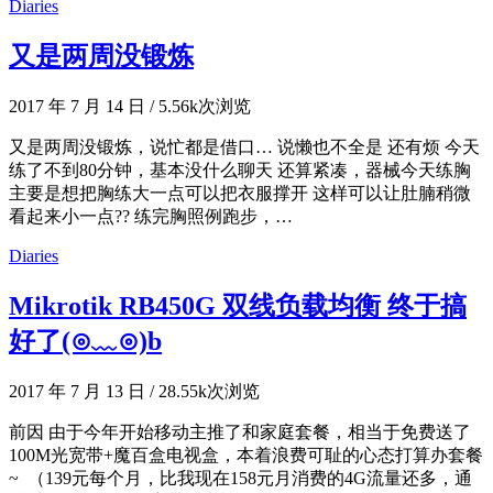
Diaries
又是两周没锻炼
2017 年 7 月 14 日
/
5.56k次浏览
又是两周没锻炼，说忙都是借口… 说懒也不全是 还有烦 今天
练了不到80分钟，基本没什么聊天 还算紧凑，器械今天练胸
主要是想把胸练大一点可以把衣服撑开 这样可以让肚腩稍微
看起来小一点?? 练完胸照例跑步，…
Diaries
Mikrotik RB450G 双线负载均衡 终于搞
好了(⊙﹏⊙)b
2017 年 7 月 13 日
/
28.55k次浏览
前因 由于今年开始移动主推了和家庭套餐，相当于免费送了
100M光宽带+魔百盒电视盒，本着浪费可耻的心态打算办套餐
~ （139元每个月，比我现在158元月消费的4G流量还多，通