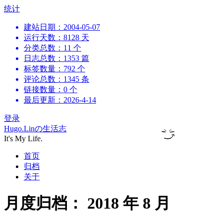
跳
统计
到
建站日期：2004-05-07
内
运行天数：8128 天
容
分类总数：11 个
日志总数：1353 篇
标签数量：792 个
评论总数：1345 条
链接数量：0 个
最后更新：2026-4-14
登录
Hugo.Linの生活志
It's My Life.
首页
归档
关于
月度归档：
2018 年 8 月