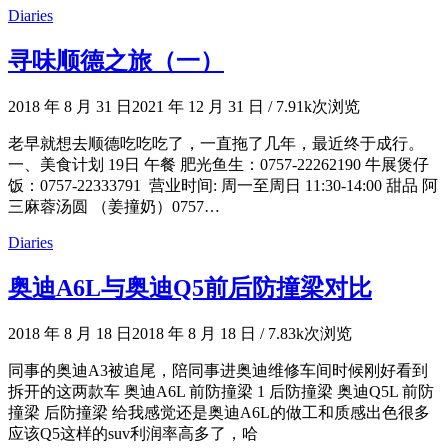
Diaries
寻味顺德之旅（一）
2018 年 8 月 31 日
2021 年 12 月 31 日
/
7.91k次浏览
老早就想去顺德吃吃吃了，一直拖了几年，最近终于成行。
一、美食计划 19日 午餐 肥光鱼生：0757-22262190 牛展煲仔
饭：0757-22333791 营业时间: 周一至周日 11:30-14:00 甜品 阿
三麻蓉汤圆 （姜撞奶）0757…
Diaries
奥迪A6L与奥迪Q5前后防撞梁对比
2018 年 8 月 18 日
2018 年 8 月 18 日
/
7.83k次浏览
同事的奥迪A3被追尾，陪同事进奥迪维修车间时候刚好看到
拆开的这两款车 奥迪A6L 前防撞梁 1 后防撞梁 奥迪Q5L 前防
撞梁 后防撞梁 给我感觉还是奥迪A6L的做工和质感出色很多
应该Q5这样的suv利润率高多了，哈