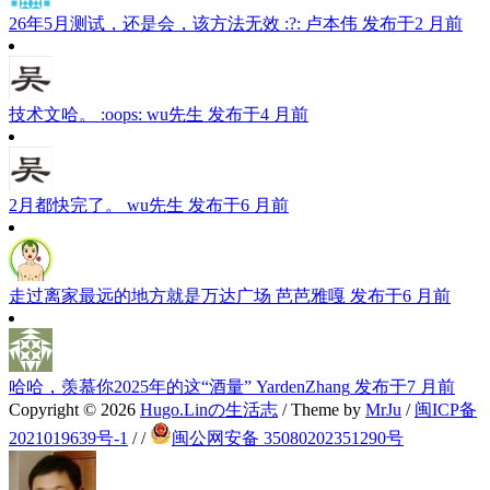
26年5月测试，还是会，该方法无效 :?:
卢本伟
发布于2 月前
技术文哈。 :oops:
wu先生
发布于4 月前
2月都快完了。
wu先生
发布于6 月前
走过离家最远的地方就是万达广场
芭芭雅嘎
发布于6 月前
哈哈，羡慕你2025年的这“酒量”
YardenZhang
发布于7 月前
Copyright © 2026
Hugo.Linの生活志
/ Theme by
MrJu
/
闽ICP备
2021019639号-1
/
/
闽公网安备 35080202351290号