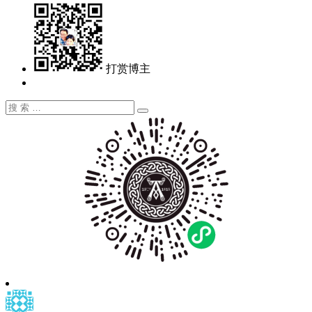
打赏博主
搜
搜
索：
索