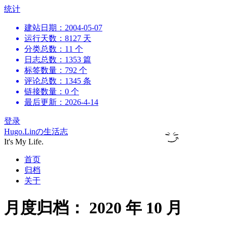
跳
统计
到
建站日期：2004-05-07
内
运行天数：8127 天
容
分类总数：11 个
日志总数：1353 篇
标签数量：792 个
评论总数：1345 条
链接数量：0 个
最后更新：2026-4-14
登录
Hugo.Linの生活志
It's My Life.
首页
归档
关于
月度归档：
2020 年 10 月