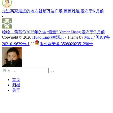
走过离家最远的地方就是万达广场
芭芭雅嘎
发布于6 月前
哈哈，羡慕你2025年的这“酒量”
YardenZhang
发布于7 月前
Copyright © 2026
Hugo.Linの生活志
/ Theme by
MrJu
/
闽ICP备
2021019639号-1
/
/
闽公网安备 35080202351290号
搜
搜
索：
索
首页
归档
关于