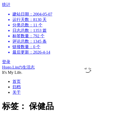
跳
统计
到
建站日期：2004-05-07
内
运行天数：8130 天
容
分类总数：11 个
日志总数：1353 篇
标签数量：792 个
评论总数：1345 条
链接数量：0 个
最后更新：2026-4-14
登录
Hugo.Linの生活志
It's My Life.
首页
归档
关于
标签：
保健品