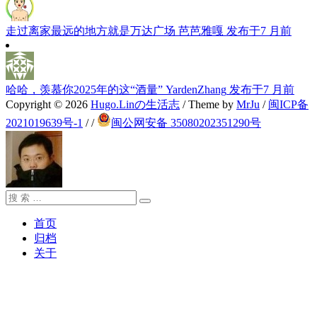
走过离家最远的地方就是万达广场
芭芭雅嘎
发布于7 月前
哈哈，羡慕你2025年的这“酒量”
YardenZhang
发布于7 月前
Copyright © 2026
Hugo.Linの生活志
/ Theme by
MrJu
/
闽ICP备
2021019639号-1
/
/
闽公网安备 35080202351290号
搜
搜
索：
索
首页
归档
关于