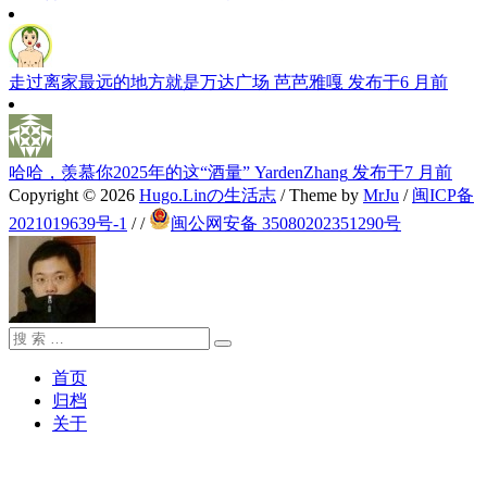
走过离家最远的地方就是万达广场
芭芭雅嘎
发布于6 月前
哈哈，羡慕你2025年的这“酒量”
YardenZhang
发布于7 月前
Copyright © 2026
Hugo.Linの生活志
/ Theme by
MrJu
/
闽ICP备
2021019639号-1
/
/
闽公网安备 35080202351290号
搜
搜
索：
索
首页
归档
关于