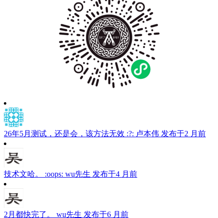
26年5月测试，还是会，该方法无效 :?:
卢本伟
发布于2 月前
技术文哈。 :oops:
wu先生
发布于4 月前
2月都快完了。
wu先生
发布于6 月前