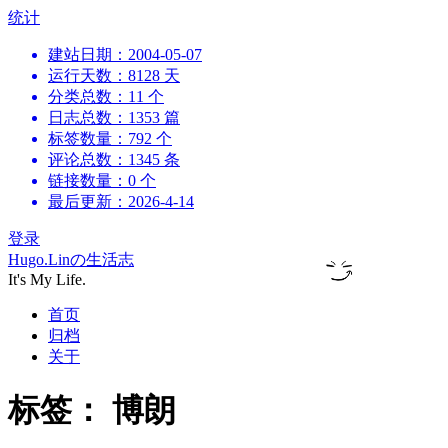
跳
统计
到
建站日期：2004-05-07
内
运行天数：8128 天
容
分类总数：11 个
日志总数：1353 篇
标签数量：792 个
评论总数：1345 条
链接数量：0 个
最后更新：2026-4-14
登录
Hugo.Linの生活志
It's My Life.
首页
归档
关于
标签：
博朗