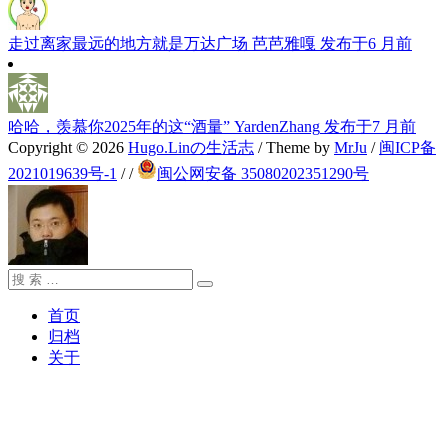
走过离家最远的地方就是万达广场
芭芭雅嘎
发布于6 月前
哈哈，羡慕你2025年的这“酒量”
YardenZhang
发布于7 月前
Copyright © 2026
Hugo.Linの生活志
/ Theme by
MrJu
/
闽ICP备
2021019639号-1
/
/
闽公网安备 35080202351290号
搜
搜
索：
索
首页
归档
关于