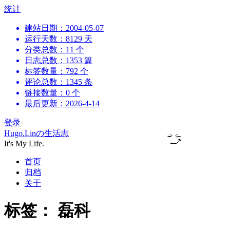
跳
统计
到
建站日期：2004-05-07
内
运行天数：8129 天
容
分类总数：11 个
日志总数：1353 篇
标签数量：792 个
评论总数：1345 条
链接数量：0 个
最后更新：2026-4-14
登录
Hugo.Linの生活志
It's My Life.
首页
归档
关于
标签：
磊科