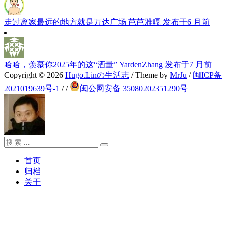
走过离家最远的地方就是万达广场
芭芭雅嘎
发布于6 月前
哈哈，羡慕你2025年的这“酒量”
YardenZhang
发布于7 月前
Copyright © 2026
Hugo.Linの生活志
/ Theme by
MrJu
/
闽ICP备
2021019639号-1
/
/
闽公网安备 35080202351290号
搜
搜
索：
索
首页
归档
关于