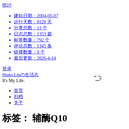
跳
统计
到
建站日期：2004-05-07
内
运行天数：8129 天
容
分类总数：11 个
日志总数：1353 篇
标签数量：792 个
评论总数：1345 条
链接数量：0 个
最后更新：2026-4-14
登录
Hugo.Linの生活志
It's My Life.
首页
归档
关于
标签：
辅酶Q10