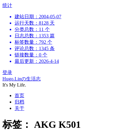
跳
统计
到
建站日期：2004-05-07
内
运行天数：8128 天
容
分类总数：11 个
日志总数：1353 篇
标签数量：792 个
评论总数：1345 条
链接数量：0 个
最后更新：2026-4-14
登录
Hugo.Linの生活志
It's My Life.
首页
归档
关于
标签：
AKG K501