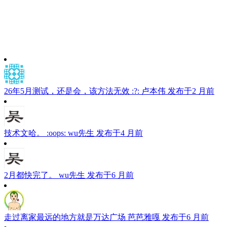
26年5月测试，还是会，该方法无效 :?:
卢本伟
发布于2 月前
技术文哈。 :oops:
wu先生
发布于4 月前
2月都快完了。
wu先生
发布于6 月前
走过离家最远的地方就是万达广场
芭芭雅嘎
发布于6 月前