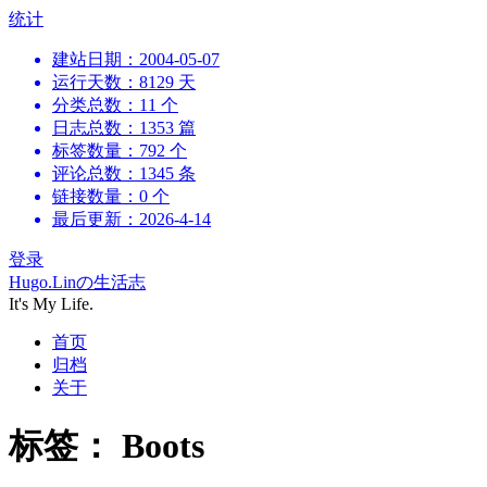
跳
统计
到
建站日期：2004-05-07
内
运行天数：8129 天
容
分类总数：11 个
日志总数：1353 篇
标签数量：792 个
评论总数：1345 条
链接数量：0 个
最后更新：2026-4-14
登录
Hugo.Linの生活志
It's My Life.
首页
归档
关于
标签：
Boots