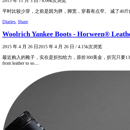
2015 年 11 月 3 日
/
8.06k次浏览
平时比较少穿，之前是因为胖，脚宽，穿着有点窄。 减了40
Diaries
,
Share
Woolrich Yankee Boots - Horween® Leath
2015 年 4 月 26 日
2015 年 4 月 26 日
/
4.15k次浏览
最近购入的靴子，实在是折扣给力，原价300美金，折完只要136.47美金。 最大的
from leather to so…