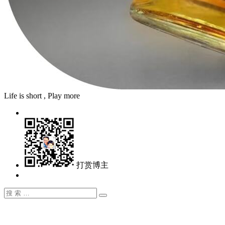
Life is short , Play more
打赏博主
搜
搜
索：
索