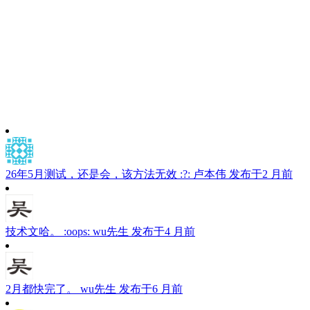
26年5月测试，还是会，该方法无效 :?:
卢本伟
发布于2 月前
技术文哈。 :oops:
wu先生
发布于4 月前
2月都快完了。
wu先生
发布于6 月前