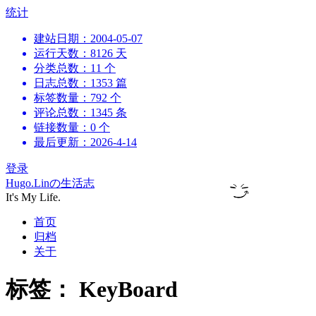
跳
统计
到
建站日期：2004-05-07
内
运行天数：8126 天
容
分类总数：11 个
日志总数：1353 篇
标签数量：792 个
评论总数：1345 条
链接数量：0 个
最后更新：2026-4-14
登录
Hugo.Linの生活志
It's My Life.
首页
归档
关于
标签：
KeyBoard