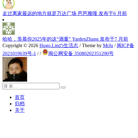
走过离家最远的地方就是万达广场
芭芭雅嘎
发布于6 月前
哈哈，羡慕你2025年的这“酒量”
YardenZhang
发布于7 月前
Copyright © 2026
Hugo.Linの生活志
/ Theme by
MrJu
/
闽ICP备
2021019639号-1
/
/
闽公网安备 35080202351290号
搜
搜
索：
索
首页
归档
关于