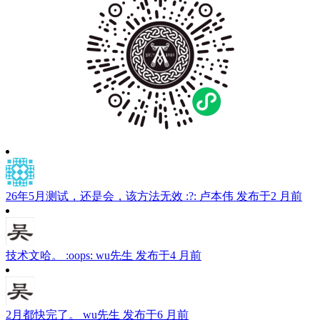
26年5月测试，还是会，该方法无效 :?:
卢本伟
发布于2 月前
技术文哈。 :oops:
wu先生
发布于4 月前
2月都快完了。
wu先生
发布于6 月前