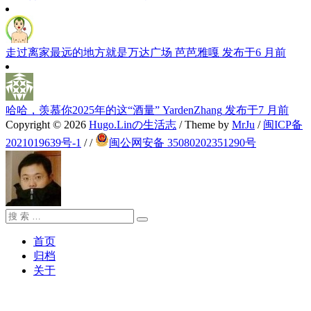
走过离家最远的地方就是万达广场
芭芭雅嘎
发布于6 月前
哈哈，羡慕你2025年的这“酒量”
YardenZhang
发布于7 月前
Copyright © 2026
Hugo.Linの生活志
/ Theme by
MrJu
/
闽ICP备
2021019639号-1
/
/
闽公网安备 35080202351290号
搜
搜
索：
索
首页
归档
关于