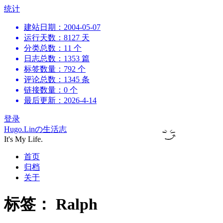
跳
统计
到
建站日期：2004-05-07
内
运行天数：8127 天
容
分类总数：11 个
日志总数：1353 篇
标签数量：792 个
评论总数：1345 条
链接数量：0 个
最后更新：2026-4-14
登录
Hugo.Linの生活志
It's My Life.
首页
归档
关于
标签：
Ralph