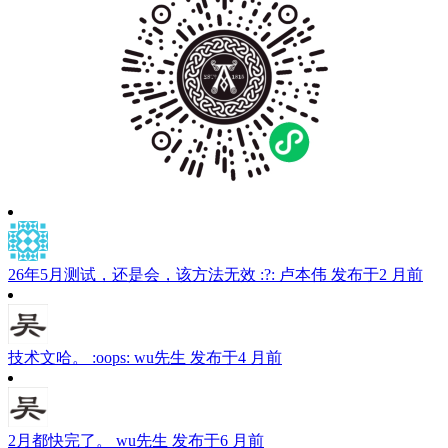
26年5月测试，还是会，该方法无效 :?:
卢本伟
发布于2 月前
技术文哈。 :oops:
wu先生
发布于4 月前
2月都快完了。
wu先生
发布于6 月前