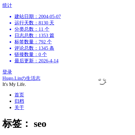
跳
统计
到
建站日期：2004-05-07
内
运行天数：8130 天
容
分类总数：11 个
日志总数：1353 篇
标签数量：792 个
评论总数：1345 条
链接数量：0 个
最后更新：2026-4-14
登录
Hugo.Linの生活志
It's My Life.
首页
归档
关于
标签：
seo