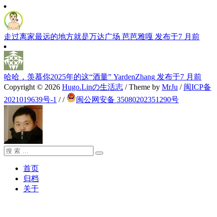
走过离家最远的地方就是万达广场
芭芭雅嘎
发布于7 月前
哈哈，羡慕你2025年的这“酒量”
YardenZhang
发布于7 月前
Copyright © 2026
Hugo.Linの生活志
/ Theme by
MrJu
/
闽ICP备
2021019639号-1
/
/
闽公网安备 35080202351290号
搜
搜
索：
索
首页
归档
关于