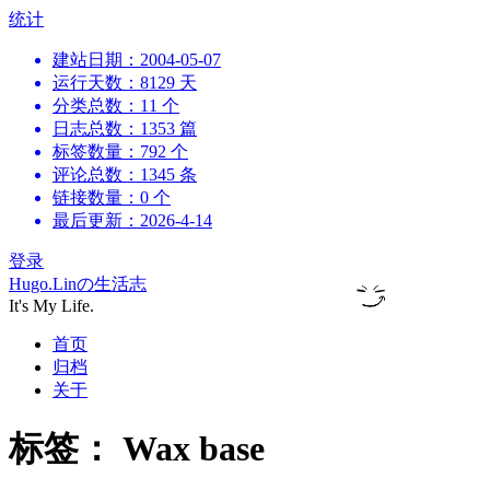
跳
统计
到
建站日期：2004-05-07
内
运行天数：8129 天
容
分类总数：11 个
日志总数：1353 篇
标签数量：792 个
评论总数：1345 条
链接数量：0 个
最后更新：2026-4-14
登录
Hugo.Linの生活志
It's My Life.
首页
归档
关于
标签：
Wax base