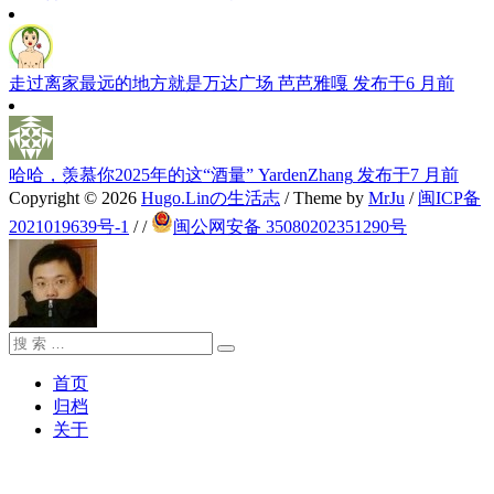
走过离家最远的地方就是万达广场
芭芭雅嘎
发布于6 月前
哈哈，羡慕你2025年的这“酒量”
YardenZhang
发布于7 月前
Copyright © 2026
Hugo.Linの生活志
/ Theme by
MrJu
/
闽ICP备
2021019639号-1
/
/
闽公网安备 35080202351290号
搜
搜
索：
索
首页
归档
关于