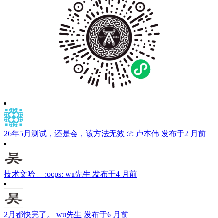
26年5月测试，还是会，该方法无效 :?:
卢本伟
发布于2 月前
技术文哈。 :oops:
wu先生
发布于4 月前
2月都快完了。
wu先生
发布于6 月前