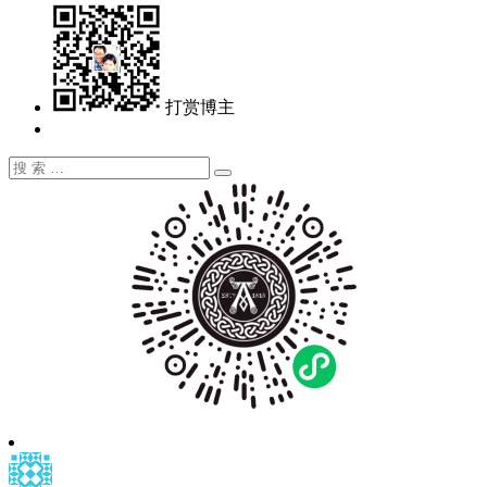
打赏博主
搜
搜
索：
索