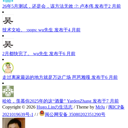
26年5月测试，还是会，该方法无效 :?:
卢本伟
发布于2 月前
技术文哈。 :oops:
wu先生
发布于4 月前
2月都快完了。
wu先生
发布于6 月前
走过离家最远的地方就是万达广场
芭芭雅嘎
发布于6 月前
哈哈，羡慕你2025年的这“酒量”
YardenZhang
发布于7 月前
Copyright © 2026
Hugo.Linの生活志
/ Theme by
MrJu
/
闽ICP备
2021019639号-1
/
/
闽公网安备 35080202351290号