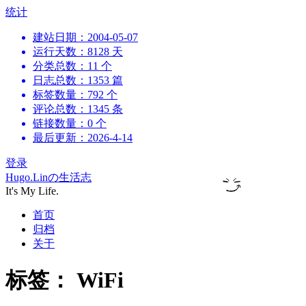
跳
统计
到
建站日期：2004-05-07
内
运行天数：8128 天
容
分类总数：11 个
日志总数：1353 篇
标签数量：792 个
评论总数：1345 条
链接数量：0 个
最后更新：2026-4-14
登录
Hugo.Linの生活志
It's My Life.
首页
归档
关于
标签：
WiFi