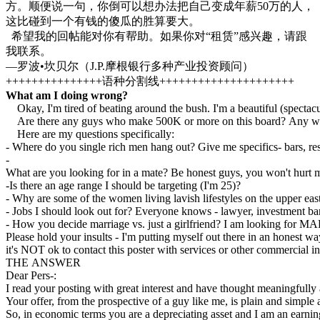
方。顺便说一句，你倒可以想办法把自己变成年薪50万的人，
这比碰到一个有钱的傻瓜的胜算要大。
希望我的回帖能对你有帮助。如果你对“租赁”感兴趣，请跟
我联系。
—罗波•坎贝尔（J.P.摩根银行多种产业投资顾问）
+++++++++++++++语种分割线+++++++++++++++++++++
What am I doing wrong?
Okay, I'm tired of beating around the bush. I'm a beautiful (spectacula
Are there any guys who make 500K or more on this board? Any wives? 
Here are my questions specifically:
- Where do you single rich men hang out? Give me specifics- bars, re
-
What are you looking for in a mate? Be honest guys, you won't hurt 
-Is there an age range I should be targeting (I'm 25)?
- Why are some of the women living lavish lifestyles on the upper east 
- Jobs I should look out for? Everyone knows - lawyer, investment 
- How you decide marriage vs. just a girlfriend? I am looking f
Please hold your insults - I'm putting myself out there in an honest wa
it's NOT ok to contact this poster with services or other commercial in
THE ANSWER
Dear Pers-:
I read your posting with great interest and have thought meaningfully a
Your offer, from the prospective of a guy like me, is plain and simple 
So, in economic terms you are a depreciating asset and I am an earning 