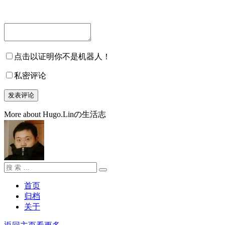
点击以证明你不是机器人！
私密评论
More about Hugo.Linの生活志
搜
搜
索：
索
首页
归档
关于