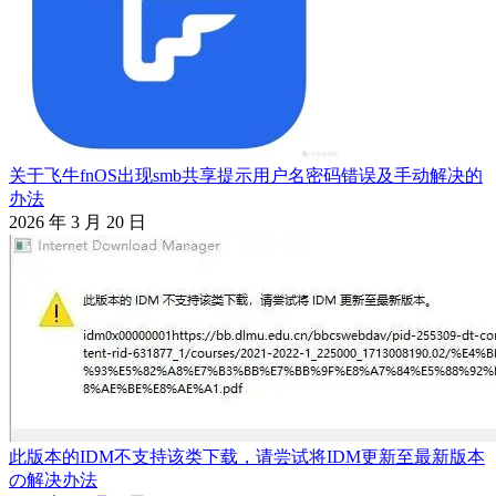
关于飞牛fnOS出现smb共享提示用户名密码错误及手动解决的
办法
2026 年 3 月 20 日
此版本的IDM不支持该类下载，请尝试将IDM更新至最新版本
の解决办法