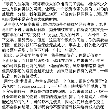
“亲爱的波尔斯：我怀着极大的兴趣看完了贵帖，相信不少女
士也有跟你类似的疑问。让我以一个投资专家的身份，对你的
处境做一分析。我年薪超过50万，符合你的择偶标准，所以请
相信我并不是在浪费大家的时间。
从生意人的角度来看，跟你结婚是个糟糕的经营决策，道理
再明白不过，请听我解释。抛开细枝末节，你所说的其实是一
笔简单的“财”“貌”交易：甲方提供迷人的外表，乙方出钱，公
平交易，童叟无欺。但是，这里有个致命的问题，你的美貌会
消逝，但我的钱却不会无缘无故减少。事实上，我的收入很可
能会逐年递增，但你不可能一年比一年漂亮。
因此，从经济学的角度讲，我是增值资产，你是贬值资产，
不但贬值，而且是加速贬值！你现在25岁，在未来的五年里，
你仍可以保持窈窕的身段，俏丽的容貌，虽然每年略有退步。
但美貌消逝的速度会越来越快，如果它是你仅有的资产，十年
以后，你的价值堪忧。
用华尔街术语说，每笔交易都是一个仓位，跟你交往属于“交
易仓位”（trading position），一但价值下跌就要立即抛售，而
不宜长期持有—也就是你想要的婚姻。听起来很残忍，但对一
件会加速贬值的物资，明智的选择是租赁，而不是购入，年薪
能超过50万的人，当然都不是傻瓜，因此我们只会跟你交往，
但不会跟你结婚。所以我劝你不要苦苦寻找嫁给有钱人的秘