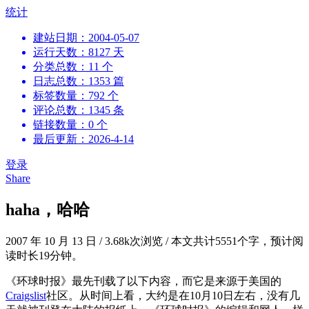
跳
统计
到
建站日期：2004-05-07
内
运行天数：8127 天
容
分类总数：11 个
日志总数：1353 篇
标签数量：792 个
评论总数：1345 条
链接数量：0 个
最后更新：2026-4-14
登录
Share
haha，哈哈
2007 年 10 月 13 日
/
3.68k次浏览
/
本文共计5551个字，预计阅
读时长19分钟。
《环球时报》最先刊载了以下内容，而它是来源于美国的
Craigslist
社区。从时间上看，大约是在10月10日左右，没有几