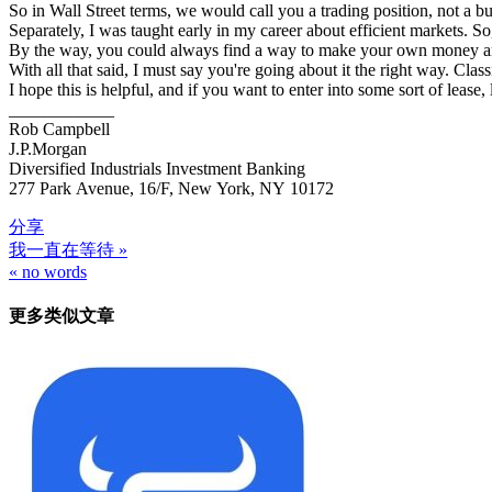
So in Wall Street terms, we would call you a trading position, not a b
Separately, I was taught early in my career about efficient markets. So
By the way, you could always find a way to make your own money and 
With all that said, I must say you're going about it the right way. Cl
I hope this is helpful, and if you want to enter into some sort of lease
____________
Rob Campbell
J.P.Morgan
Diversified Industrials Investment Banking
277 Park Avenue, 16/F, New York, NY 10172
分享
我一直在等待 »
文
« no words
章
更多类似文章
导
航