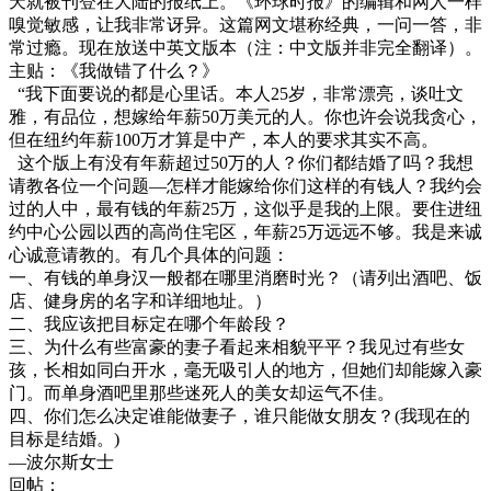
天就被刊登在大陆的报纸上。《环球时报》的编辑和网人一样
嗅觉敏感，让我非常讶异。这篇网文堪称经典，一问一答，非
常过瘾。现在放送中英文版本（注：中文版并非完全翻译）。
主贴：《我做错了什么？》
“我下面要说的都是心里话。本人25岁，非常漂亮，谈吐文
雅，有品位，想嫁给年薪50万美元的人。你也许会说我贪心，
但在纽约年薪100万才算是中产，本人的要求其实不高。
这个版上有没有年薪超过50万的人？你们都结婚了吗？我想
请教各位一个问题—怎样才能嫁给你们这样的有钱人？我约会
过的人中，最有钱的年薪25万，这似乎是我的上限。要住进纽
约中心公园以西的高尚住宅区，年薪25万远远不够。我是来诚
心诚意请教的。有几个具体的问题：
一、有钱的单身汉一般都在哪里消磨时光？（请列出酒吧、饭
店、健身房的名字和详细地址。）
二、我应该把目标定在哪个年龄段？
三、为什么有些富豪的妻子看起来相貌平平？我见过有些女
孩，长相如同白开水，毫无吸引人的地方，但她们却能嫁入豪
门。而单身酒吧里那些迷死人的美女却运气不佳。
四、你们怎么决定谁能做妻子，谁只能做女朋友？(我现在的
目标是结婚。)
—波尔斯女士
回帖：