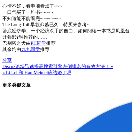
心情不好，看电脑看烦了~~~
一口气买了一堆书~~~~~
不知道能不能看完~~~~~~~~
The Long Tail 早就仰慕已久，特买来参考~
卧底经济学、一个经济杀手的自白、如何阅读一本书是凤凰台
开卷8分钟推荐的……
巴别塔之犬由
PH同学
推荐
其余均由
九九同学
推荐
分享
Discuz论坛迅速提高搜索引擎左侧排名的有效方法！ »
文
« Li Lei 和 Han Meimei该结婚了吧
章
更多类似文章
导
航