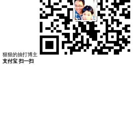
狠狠的抽打博主
支付宝 扫一扫