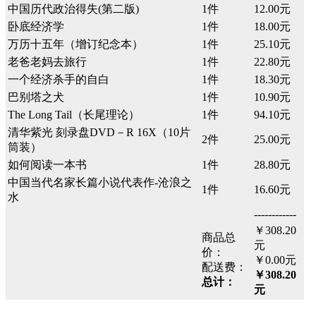
中国历代政治得失(第二版)
1件
12.00元
卧底经济学
1件
18.00元
万历十五年（增订纪念本）
1件
25.10元
老爸老妈去旅行
1件
22.80元
一个经济杀手的自白
1件
18.30元
巴别塔之犬
1件
10.90元
The Long Tail（长尾理论）
1件
94.10元
清华紫光 刻录盘DVD－R 16X（10片
2件
25.00元
筒装）
如何阅读一本书
1件
28.80元
中国当代名家长篇小说代表作-沧浪之
1件
16.60元
水
------------
￥308.20
商品总
元
价：
￥0.00元
配送费：
￥308.20
总计：
元