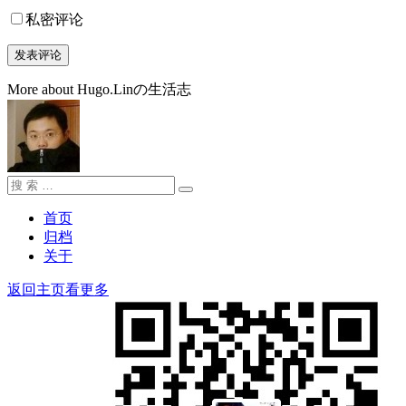
私密评论
More about Hugo.Linの生活志
搜
搜
索：
索
首页
归档
关于
返回主页看更多