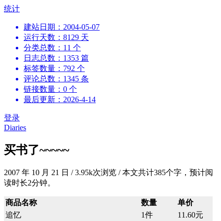
跳
统计
到
建站日期：2004-05-07
内
运行天数：8129 天
容
分类总数：11 个
日志总数：1353 篇
标签数量：792 个
评论总数：1345 条
链接数量：0 个
最后更新：2026-4-14
登录
Diaries
买书了~~~~~
2007 年 10 月 21 日
/
3.95k次浏览
/
本文共计385个字，预计阅
读时长2分钟。
商品名称
数量
单价
追忆
1件
11.60元