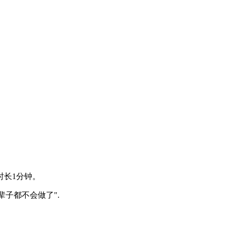
时长1分钟。
辈子都不会做了".