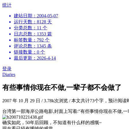
跳
统计
到
建站日期：2004-05-07
内
运行天数：8128 天
容
分类总数：11 个
日志总数：1353 篇
标签数量：792 个
评论总数：1345 条
链接数量：0 个
最后更新：2026-4-14
登录
Diaries
有些事情你现在不做,一辈子都不会做了
2007 年 10 月 29 日
/
3.78k次浏览
/
本文共计73个字，预计阅读
台湾第一部海岸公路电影,封面上写着:"有些事情你现在不做,一
确实如此，50年后回顾，不知道有什么样的感慨~
现在看已经有唏嘘的感觉