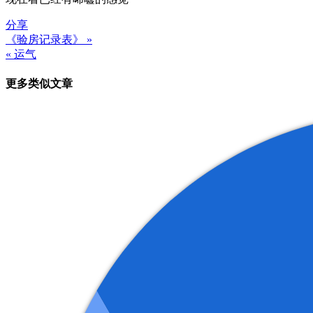
分享
《验房记录表》 »
文
« 运气
章
更多类似文章
导
航