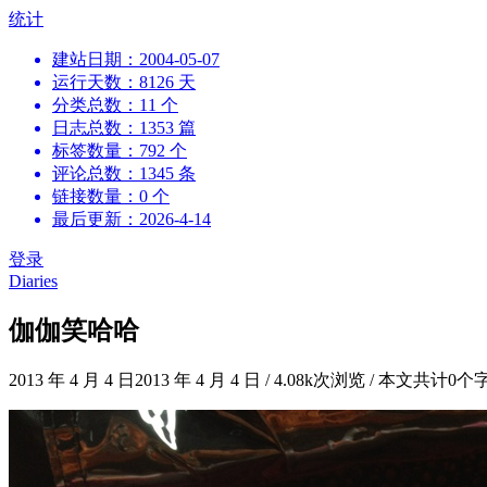
跳
统计
到
建站日期：2004-05-07
内
运行天数：8126 天
容
分类总数：11 个
日志总数：1353 篇
标签数量：792 个
评论总数：1345 条
链接数量：0 个
最后更新：2026-4-14
登录
Diaries
伽伽笑哈哈
2013 年 4 月 4 日
2013 年 4 月 4 日
/
4.08k次浏览
/
本文共计0个