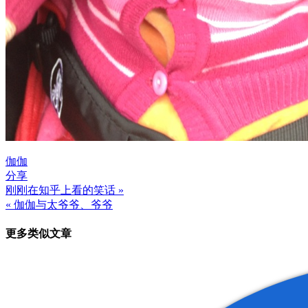
伽伽
分享
刚刚在知乎上看的笑话 »
文
« 伽伽与太爷爷、爷爷
章
更多类似文章
导
航