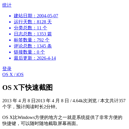
跳
统计
到
建站日期：2004-05-07
内
运行天数：8128 天
容
分类总数：11 个
日志总数：1353 篇
标签数量：792 个
评论总数：1345 条
链接数量：0 个
最后更新：2026-4-14
登录
OS X / iOS
OS X下快速截图
2013 年 4 月 8 日
2013 年 4 月 8 日
/
4.64k次浏览
/
本文共计357
个字，预计阅读时长2分钟。
OS X比Windows方便的地方之一就是系统提供了非常方便的
快捷键，可以随时随地截取屏幕画面。