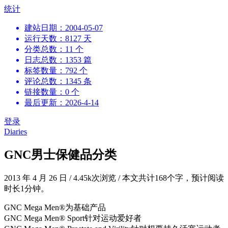
跳
统计
到
建站日期：2004-05-07
内
运行天数：8127 天
容
分类总数：11 个
日志总数：1353 篇
标签数量：792 个
评论总数：1345 条
链接数量：0 个
最后更新：2026-4-14
登录
Diaries
GNC男士保健品分类
2013 年 4 月 26 日
/
4.45k次浏览
/
本文共计168个字，预计阅读
时长1分钟。
GNC Mega Men®为基础产品
GNC Mega Men® Sport针对运动爱好者