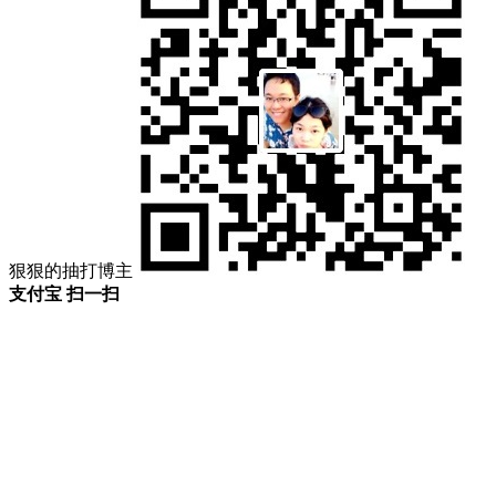
狠狠的抽打博主
支付宝 扫一扫