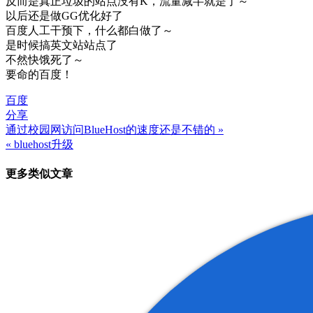
反而是真正垃圾的站点没有K，流量减半就是了～
以后还是做GG优化好了
百度人工干预下，什么都白做了～
是时候搞英文站站点了
不然快饿死了～
要命的百度！
百度
分享
通过校园网访问BlueHost的速度还是不错的 »
文
« bluehost升级
章
更多类似文章
导
航