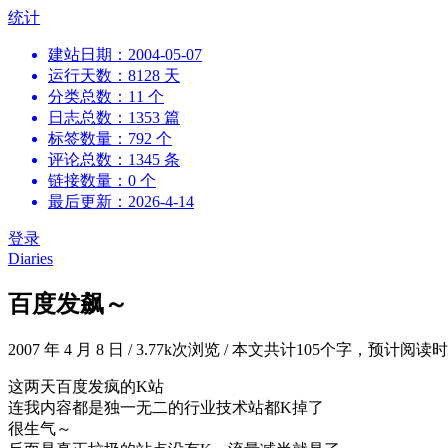
跳
统计
到
建站日期：2004-05-07
内
运行天数：8128 天
容
分类总数：11 个
日志总数：1353 篇
标签数量：792 个
评论总数：1345 条
链接数量：0 个
最后更新：2026-4-14
登录
Diaries
百度发飙～
2007 年 4 月 8 日
/
3.77k次浏览
/
本文共计105个字，预计阅读时
这两天百度发疯的K站
连我内容都是独一无二的行业技术站都K掉了
很生气～