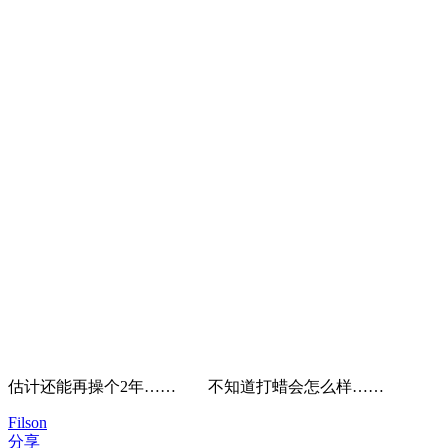
估计还能再操个2年…… 不知道打蜡会怎么样……
Filson
分享