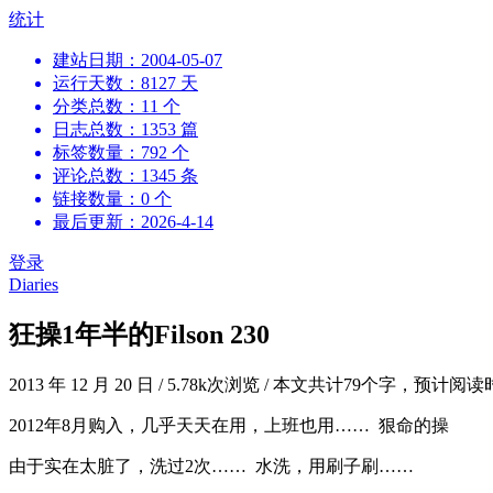
跳
统计
到
建站日期：2004-05-07
内
运行天数：8127 天
容
分类总数：11 个
日志总数：1353 篇
标签数量：792 个
评论总数：1345 条
链接数量：0 个
最后更新：2026-4-14
登录
Diaries
狂操1年半的Filson 230
2013 年 12 月 20 日
/
5.78k次浏览
/
本文共计79个字，预计阅读
2012年8月购入，几乎天天在用，上班也用…… 狠命的操
由于实在太脏了，洗过2次…… 水洗，用刷子刷……