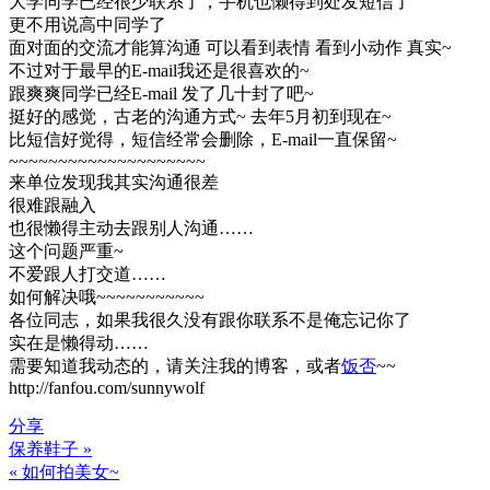
大学同学已经很少联系了，手机也懒得到处发短信了
更不用说高中同学了
面对面的交流才能算沟通 可以看到表情 看到小动作 真实~
不过对于最早的E-mail我还是很喜欢的~
跟爽爽同学已经E-mail 发了几十封了吧~
挺好的感觉，古老的沟通方式~ 去年5月初到现在~
比短信好觉得，短信经常会删除，E-mail一直保留~
~~~~~~~~~~~~~~~~~~~~
来单位发现我其实沟通很差
很难跟融入
也很懒得主动去跟别人沟通……
这个问题严重~
不爱跟人打交道……
如何解决哦~~~~~~~~~~~
各位同志，如果我很久没有跟你联系不是俺忘记你了
实在是懒得动……
需要知道我动态的，请关注我的博客，或者
饭否
~~
http://fanfou.com/sunnywolf
分享
保养鞋子 »
文
« 如何拍美女~
章