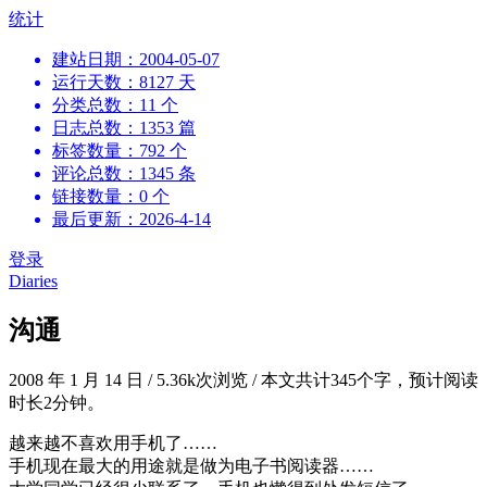
跳
统计
到
建站日期：2004-05-07
内
运行天数：8127 天
容
分类总数：11 个
日志总数：1353 篇
标签数量：792 个
评论总数：1345 条
链接数量：0 个
最后更新：2026-4-14
登录
Diaries
沟通
2008 年 1 月 14 日
/
5.36k次浏览
/
本文共计345个字，预计阅读
时长2分钟。
越来越不喜欢用手机了……
手机现在最大的用途就是做为电子书阅读器……