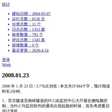
跳
统计
到
建站日期：2004-05-07
内
运行天数：8126 天
容
分类总数：11 个
日志总数：1353 篇
标签数量：792 个
评论总数：1345 条
链接数量：0 个
最后更新：2026-4-14
登录
Work
2008.01.23
2008 年 1 月 23 日
/
3.77k次浏览
/
本文共计384个字，预计阅读
时长2分钟。
1、官庄隧道至南岭隧道的PLC由监控中心大厅最右侧电脑控
制，当PLC与监控软件的通讯出现短路的时候，首先考虑重启
该计算机。