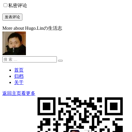
私密评论
More about Hugo.Linの生活志
搜
搜
索：
索
首页
归档
关于
返回主页看更多