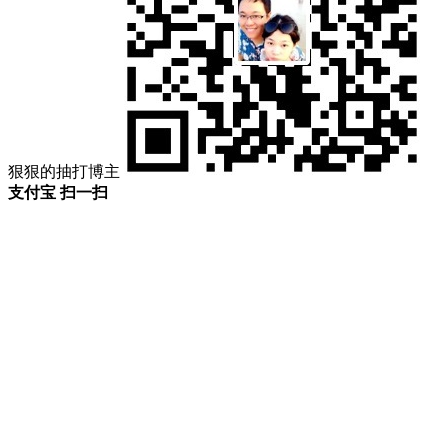
狠狠的抽打博主
支付宝 扫一扫