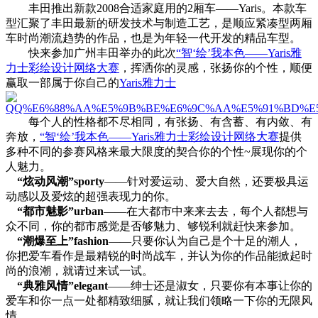
丰田推出新款2008合适家庭用的2厢车——Yaris。本款车
型汇聚了丰田最新的研发技术与制造工艺，是顺应紧凑型两厢
车时尚潮流趋势的作品，也是为年轻一代开发的精品车型。
快来参加广州丰田举办的此次
“智‘绘’我本色——Yaris雅
力士彩绘设计网络大赛
，挥洒你的灵感，张扬你的个性，顺便
赢取一部属于你自己的
Yaris雅力士
每个人的性格都不尽相同，有张扬、有含蓄、有内敛、有
奔放，
“智‘绘’我本色——Yaris雅力士彩绘设计网络大赛
提供
多种不同的参赛风格来最大限度的契合你的个性~展现你的个
人魅力。
“炫动风潮”sporty
——针对爱运动、爱大自然，还要极具运
动感以及爱炫的超强表现力的你。
“都市魅影”urban
——在大都市中来来去去，每个人都想与
众不同，你的都市感觉是否够魅力、够锐利就赶快来参加。
“潮爆至上”fashion
——只要你认为自己是个十足的潮人，
你把爱车看作是最精锐的时尚战车，并认为你的作品能掀起时
尚的浪潮，就请过来试一试。
“典雅风情”elegant
——绅士还是淑女，只要你有本事让你的
爱车和你一点一处都精致细腻，就让我们领略一下你的无限风
情。