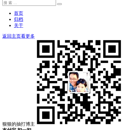
搜
搜
索：
索
首页
归档
关于
返回主页看更多
狠狠的抽打博主