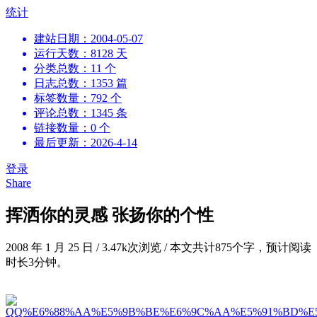
跳
统计
到
建站日期：2004-05-07
内
运行天数：8128 天
容
分类总数：11 个
日志总数：1353 篇
标签数量：792 个
评论总数：1345 条
链接数量：0 个
最后更新：2026-4-14
登录
Share
挥洒你的灵感 张扬你的个性
2008 年 1 月 25 日
/
3.47k次浏览
/
本文共计875个字，预计阅读
时长3分钟。