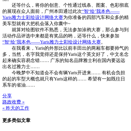
还等什么，将你的创意、个性通过线条、图案、色彩彻底
的展现在众人面前，广州本田通过此次
“智‘绘’我本色——
Yaris雅力士彩绘设计网络大赛
为你准备的四部汽车和众多的精
美车型就有大把机会落入你囊中~
就算对绘图软件不熟悉，无法参加涂鸦大赛，那么参与到
活动作品评选中来都是有奖品的哟，还等什么，快来参加
“智‘绘’我本色——Yaris雅力士彩绘设计网络大赛
。
在我看来，Yaris的外形比以前丰田出的两厢车都要帅气的
多，当然，名字我觉得还是保持Yaris这个英文好了，中文名念
起来确实容易念错…… 广东的知名品牌雅士利在国内要远远
出名过雅力士……
今晚梦中不知道会不会有辆Yaris开进来…… 有机会负担
的起的车型大概也就只有Yaris这样的…… 希望有一如既往日
系车的省油……
分享
路政收费 »
文
« 昨天的工作
章
更多类似文章
导