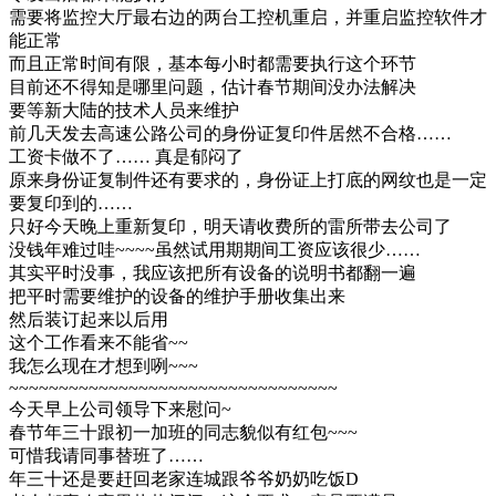
需要将监控大厅最右边的两台工控机重启，并重启监控软件才
能正常
而且正常时间有限，基本每小时都需要执行这个环节
目前还不得知是哪里问题，估计春节期间没办法解决
要等新大陆的技术人员来维护
前几天发去高速公路公司的身份证复印件居然不合格……
工资卡做不了…… 真是郁闷了
原来身份证复制件还有要求的，身份证上打底的网纹也是一定
要复印到的……
只好今天晚上重新复印，明天请收费所的雷所带去公司了
没钱年难过哇~~~~虽然试用期期间工资应该很少……
其实平时没事，我应该把所有设备的说明书都翻一遍
把平时需要维护的设备的维护手册收集出来
然后装订起来以后用
这个工作看来不能省~~
我怎么现在才想到咧~~~
~~~~~~~~~~~~~~~~~~~~~~~~~~~~~~~~~
今天早上公司领导下来慰问~
春节年三十跟初一加班的同志貌似有红包~~~
可惜我请同事替班了……
年三十还是要赶回老家连城跟爷爷奶奶吃饭D