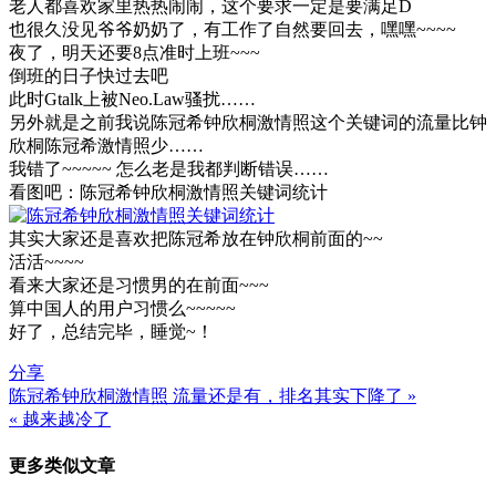
老人都喜欢家里热热闹闹，这个要求一定是要满足D
也很久没见爷爷奶奶了，有工作了自然要回去，嘿嘿~~~~
夜了，明天还要8点准时上班~~~
倒班的日子快过去吧
此时Gtalk上被Neo.Law骚扰……
另外就是之前我说陈冠希钟欣桐激情照这个关键词的流量比钟
欣桐陈冠希激情照少……
我错了~~~~~ 怎么老是我都判断错误……
看图吧：陈冠希钟欣桐激情照关键词统计
其实大家还是喜欢把陈冠希放在钟欣桐前面的~~
活活~~~~
看来大家还是习惯男的在前面~~~
算中国人的用户习惯么~~~~~
好了，总结完毕，睡觉~！
分享
陈冠希钟欣桐激情照 流量还是有，排名其实下降了 »
文
« 越来越冷了
章
更多类似文章
导