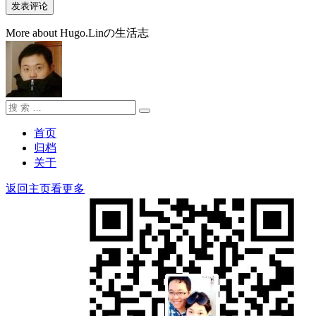
More about Hugo.Linの生活志
搜
搜
索：
索
首页
归档
关于
返回主页看更多