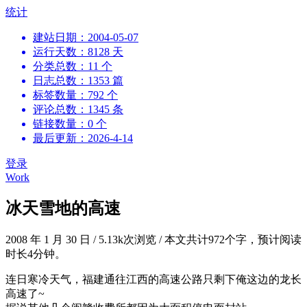
跳
统计
到
建站日期：2004-05-07
内
运行天数：8128 天
容
分类总数：11 个
日志总数：1353 篇
标签数量：792 个
评论总数：1345 条
链接数量：0 个
最后更新：2026-4-14
登录
Work
冰天雪地的高速
2008 年 1 月 30 日
/
5.13k次浏览
/
本文共计972个字，预计阅读
时长4分钟。
连日寒冷天气，福建通往江西的高速公路只剩下俺这边的龙长
高速了~