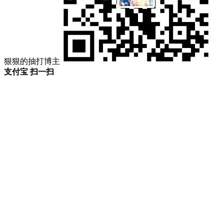
狠狠的抽打博主
支付宝 扫一扫