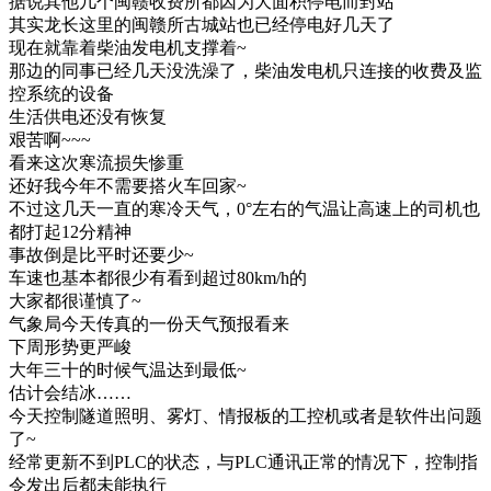
据说其他几个闽赣收费所都因为大面积停电而封站
其实龙长这里的闽赣所古城站也已经停电好几天了
现在就靠着柴油发电机支撑着~
那边的同事已经几天没洗澡了，柴油发电机只连接的收费及监
控系统的设备
生活供电还没有恢复
艰苦啊~~~
看来这次寒流损失惨重
还好我今年不需要搭火车回家~
不过这几天一直的寒冷天气，0°左右的气温让高速上的司机也
都打起12分精神
事故倒是比平时还要少~
车速也基本都很少有看到超过80km/h的
大家都很谨慎了~
气象局今天传真的一份天气预报看来
下周形势更严峻
大年三十的时候气温达到最低~
估计会结冰……
今天控制隧道照明、雾灯、情报板的工控机或者是软件出问题
了~
经常更新不到PLC的状态，与PLC通讯正常的情况下，控制指
令发出后都未能执行