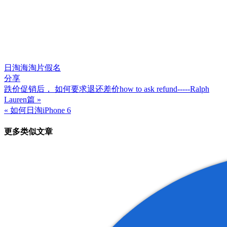
日淘
海淘
片假名
分享
跌价促销后， 如何要求退还差价how to ask refund-----Ralph
文
Lauren篇 »
章
« 如何日淘iPhone 6
导
更多类似文章
航