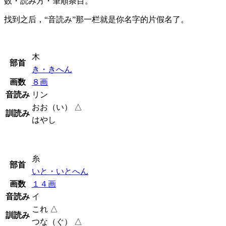
数・読み方・筆順条目。
找到之后，“音読み”那一栏就是你名字的片假名了。
木
部首
き・きへん
画数
８画
音読み
リン
おお（い） △
訓読み
はやし
糸
部首
いと・いとへん
画数
１４画
音読み
イ
これ △
訓読み
つな（ぐ） △