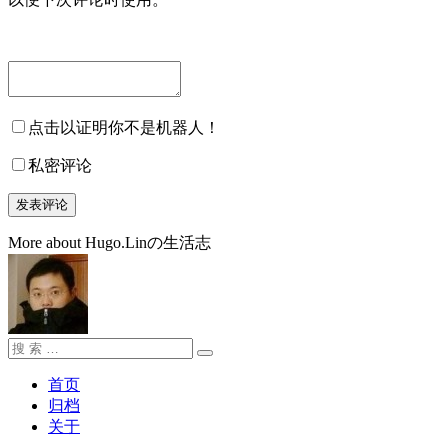
点击以证明你不是机器人！
私密评论
More about Hugo.Linの生活志
搜
搜
索：
索
首页
归档
关于