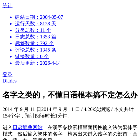
跳
统计
到
建站日期：2004-05-07
内
运行天数：8128 天
容
分类总数：11 个
日志总数：1353 篇
标签数量：792 个
评论总数：1345 条
链接数量：0 个
最后更新：2026-4-14
登录
Diaries
名字之类的，不懂日语根本搞不定怎么办
2014 年 9 月 11 日
2014 年 9 月 11 日
/
4.26k次浏览
/
本文共计
154个字，预计阅读时长1分钟。
进入
日语辞典网站
，在漢字を検索框里面切换输入法为繁体字
模式，然后输入繁体的名字，检索出来进入该字的の部首・画