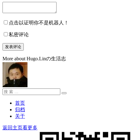
点击以证明你不是机器人！
私密评论
More about Hugo.Linの生活志
搜
搜
索：
索
首页
归档
关于
返回主页看更多