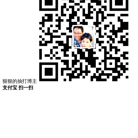
狠狠的抽打博主
支付宝 扫一扫