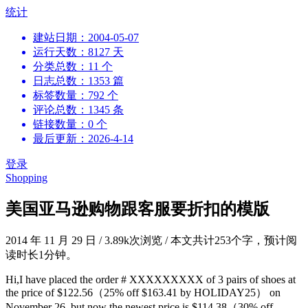
跳
统计
到
建站日期：2004-05-07
内
运行天数：8127 天
容
分类总数：11 个
日志总数：1353 篇
标签数量：792 个
评论总数：1345 条
链接数量：0 个
最后更新：2026-4-14
登录
Shopping
美国亚马逊购物跟客服要折扣的模版
2014 年 11 月 29 日
/
3.89k次浏览
/
本文共计253个字，预计阅
读时长1分钟。
Hi,I have placed the order # XXXXXXXXX of 3 pairs of shoes at
the price of $122.56（25% off $163.41 by HOLIDAY25） on
November 26, but now the newest price is $114.38（30% off