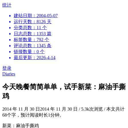
跳
统计
到
建站日期：2004-05-07
内
运行天数：8126 天
容
分类总数：11 个
日志总数：1353 篇
标签数量：792 个
评论总数：1345 条
链接数量：0 个
最后更新：2026-4-14
登录
Diaries
今天晚餐简简单单，试手新菜：麻油手撕
鸡
2014 年 11 月 30 日
2014 年 11 月 30 日
/
5.3k次浏览
/
本文共计
68个字，预计阅读时长1分钟。
新菜：麻油手撕鸡