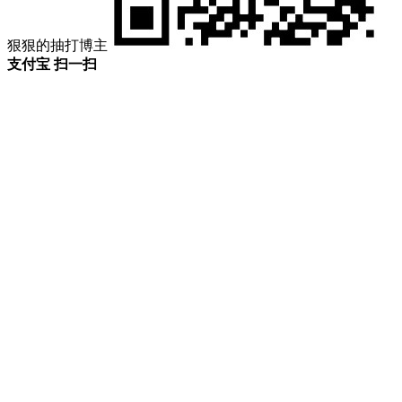
狠狠的抽打博主
支付宝 扫一扫