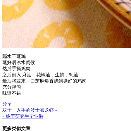
隔水干蒸鸡
蒸好后冰水伺候
然后手撕鸡肉
之后倒入 麻油，花椒油，生抽，蚝油
最后将蒜末，白芝麻爆香浇到撕好的鸡肉
充分拌匀
味道不错
分享
双十一入手的波士顿龙虾 »
文
« 终于研究生毕业啦
章
更多类似文章
导