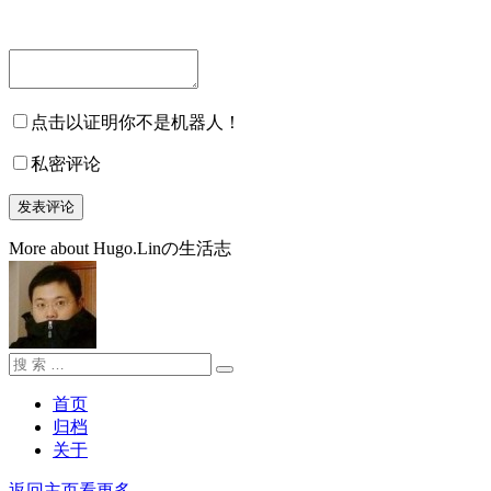
点击以证明你不是机器人！
私密评论
More about Hugo.Linの生活志
搜
搜
索：
索
首页
归档
关于
返回主页看更多