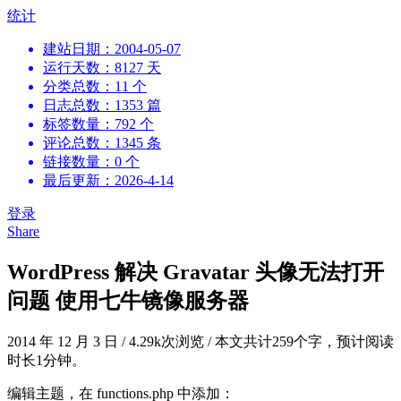
跳
统计
到
建站日期：2004-05-07
内
运行天数：8127 天
容
分类总数：11 个
日志总数：1353 篇
标签数量：792 个
评论总数：1345 条
链接数量：0 个
最后更新：2026-4-14
登录
Share
WordPress 解决 Gravatar 头像无法打开
问题 使用七牛镜像服务器
2014 年 12 月 3 日
/
4.29k次浏览
/
本文共计259个字，预计阅读
时长1分钟。
编辑主题，在 functions.php 中添加：