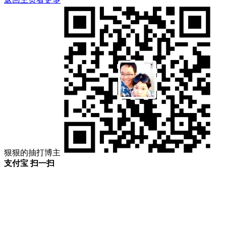
狠狠的抽打博主
支付宝 扫一扫