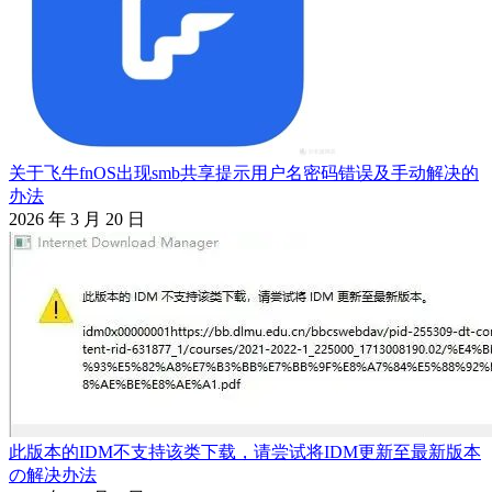
关于飞牛fnOS出现smb共享提示用户名密码错误及手动解决的
办法
2026 年 3 月 20 日
此版本的IDM不支持该类下载，请尝试将IDM更新至最新版本
の解决办法