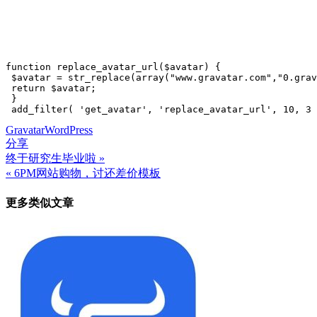
function replace_avatar_url($avatar) {

 $avatar = str_replace(array("www.gravatar.com","0.grav
 return $avatar;

 }

 add_filter( 'get_avatar', 'replace_avatar_url', 10, 3 
Gravatar
WordPress
分享
终于研究生毕业啦 »
文
« 6PM网站购物，讨还差价模板
章
更多类似文章
导
航