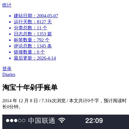
跳
统计
到
建站日期：2004-05-07
内
运行天数：8127 天
容
分类总数：11 个
日志总数：1353 篇
标签数量：792 个
评论总数：1345 条
链接数量：0 个
最后更新：2026-4-14
登录
Diaries
淘宝十年剁手账单
2014 年 12 月 8 日
/
7.31k次浏览
/
本文共计0个字，预计阅读时
长0分钟。