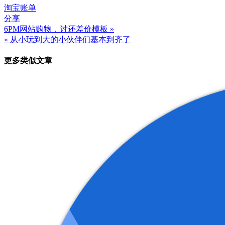
淘宝
账单
分享
6PM网站购物，讨还差价模板 »
文
« 从小玩到大的小伙伴们基本到齐了
章
更多类似文章
导
航