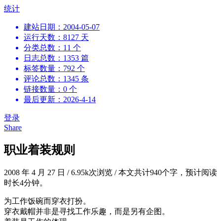
跳
统计
到
建站日期：2004-05-07
内
运行天数：8127 天
容
分类总数：11 个
日志总数：1353 篇
标签数量：792 个
评论总数：1345 条
链接数量：0 个
最后更新：2026-4-14
登录
Share
职业着装规则
2008 年 4 月 27 日
/
6.95k次浏览
/
本文共计940个字，预计阅读
时长4分钟。
为工作饭碗而穿衣打扮。
穿衣戴帽并非是寻找工作乐趣，而是另有企图。