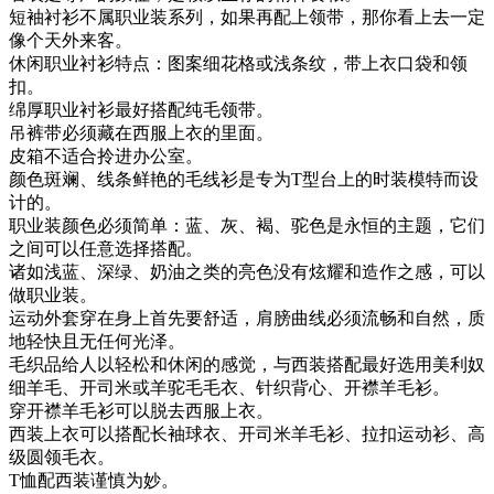
短袖衬衫不属职业装系列，如果再配上领带，那你看上去一定
像个天外来客。
休闲职业衬衫特点：图案细花格或浅条纹，带上衣口袋和领
扣。
绵厚职业衬衫最好搭配纯毛领带。
吊裤带必须藏在西服上衣的里面。
皮箱不适合拎进办公室。
颜色斑斓、线条鲜艳的毛线衫是专为T型台上的时装模特而设
计的。
职业装颜色必须简单：蓝、灰、褐、驼色是永恒的主题，它们
之间可以任意选择搭配。
诸如浅蓝、深绿、奶油之类的亮色没有炫耀和造作之感，可以
做职业装。
运动外套穿在身上首先要舒适，肩膀曲线必须流畅和自然，质
地轻快且无任何光泽。
毛织品给人以轻松和休闲的感觉，与西装搭配最好选用美利奴
细羊毛、开司米或羊驼毛毛衣、针织背心、开襟羊毛衫。
穿开襟羊毛衫可以脱去西服上衣。
西装上衣可以搭配长袖球衣、开司米羊毛衫、拉扣运动衫、高
级圆领毛衣。
T恤配西装谨慎为妙。