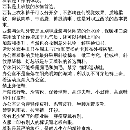
着装是工作的体现。
西装是上班族的永恒首选。
西装上衣和裤子可以分开穿，不影响任何视觉效果。质地柔
软、剪裁简单、带贴袋、裤线清晰，这是对职业西装的基本要
求。
西装与运动外套是区别职业装与休闲装的分水岭，保暖和口袋
实用除了让你增加非凡气质，还可以得到上司的
加薪和提升，当然也会收到意外礼物：解聘通知书。
运动外套并非只在周末与T恤和宽松的卡其布外裤搭配。
办公室着装的质地最好采用斜纹棉布，做工考究。拉绒棉、斜
纹厚绒棉、灯芯绒是冬天着装的首选面料。
穿休闲装不能裸露腿毛和胸毛。禁穿T恤和运动鞋。
办公室不是座落在阳光明媚的海滩，所以切不可穿短裤上班。
着运动服禁入办公室。
禁止穿便鞋。
严禁旅行靴、滑雪靴、保龄球鞋、高尔夫鞋、小丑鞋、高跟鞋
和牛仔皮鞋。
办公室适合穿轻便皮鞋、系带皮鞋、半腰系带皮靴。
禁穿风雨衣、拉带裤、汗衫。
没有老少皆宜的职业装，胖瘦穿戴有别。
衣服上印有别人的标识遭老板白眼。
着装是尊严的象征，是赖以生存的精神食粮。