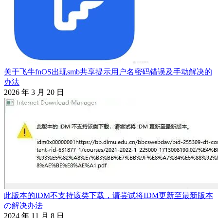
关于飞牛fnOS出现smb共享提示用户名密码错误及手动解决的
办法
2026 年 3 月 20 日
此版本的IDM不支持该类下载，请尝试将IDM更新至最新版本
の解决办法
2024 年 11 月 8 日