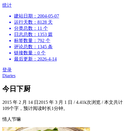
跳
统计
到
建站日期：2004-05-07
内
运行天数：8128 天
容
分类总数：11 个
日志总数：1353 篇
标签数量：792 个
评论总数：1345 条
链接数量：0 个
最后更新：2026-4-14
登录
Diaries
今日下厨
2015 年 2 月 14 日
2015 年 3 月 1 日
/
4.41k次浏览
/
本文共计
109个字，预计阅读时长1分钟。
情人节嘛