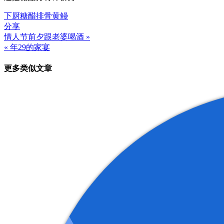
下厨
糖醋排骨
黄鳗
分享
情人节前夕跟老婆喝酒 »
文
« 年29的家宴
章
更多类似文章
导
航