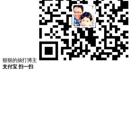
狠狠的抽打博主
支付宝 扫一扫