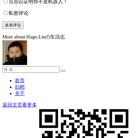
点击以证明你不是机器人！
私密评论
More about Hugo.Linの生活志
搜
搜
索：
索
首页
归档
关于
返回主页看更多