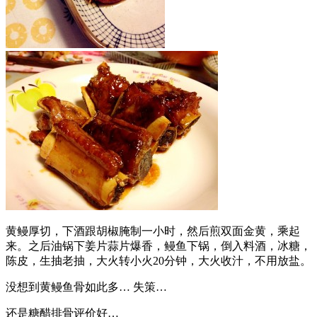
黄鳗厚切，下酒跟胡椒腌制一小时，然后煎双面金黄，乘起
来。之后油锅下姜片蒜片爆香，鳗鱼下锅，倒入料酒，冰糖，
陈皮，生抽老抽，大火转小火20分钟，大火收汁，不用放盐。
没想到黄鳗鱼骨如此多… 失策…
还是糖醋排骨评价好…