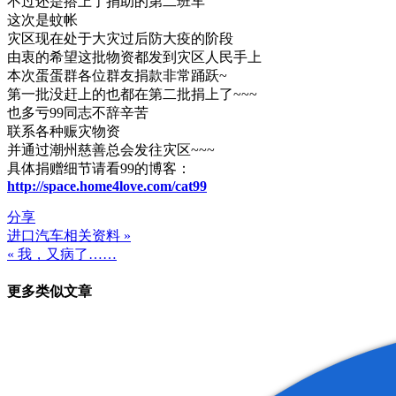
不过还是搭上了捐助的第二班车
这次是蚊帐
灾区现在处于大灾过后防大疫的阶段
由衷的希望这批物资都发到灾区人民手上
本次蛋蛋群各位群友捐款非常踊跃~
第一批没赶上的也都在第二批捐上了~~~
也多亏99同志不辞辛苦
联系各种赈灾物资
并通过潮州慈善总会发往灾区~~~
具体捐赠细节请看99的博客：
http://space.home4love.com/cat99
分享
进口汽车相关资料 »
文
« 我，又病了……
章
更多类似文章
导
航