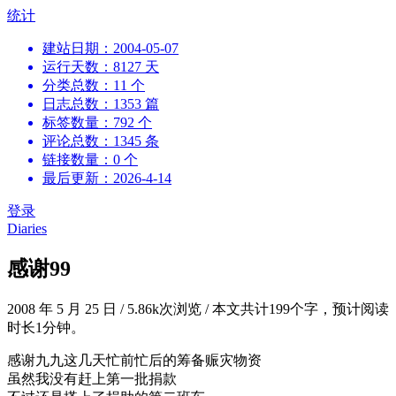
跳
统计
到
建站日期：2004-05-07
内
运行天数：8127 天
容
分类总数：11 个
日志总数：1353 篇
标签数量：792 个
评论总数：1345 条
链接数量：0 个
最后更新：2026-4-14
登录
Diaries
感谢99
2008 年 5 月 25 日
/
5.86k次浏览
/
本文共计199个字，预计阅读
时长1分钟。
感谢九九这几天忙前忙后的筹备赈灾物资
虽然我没有赶上第一批捐款