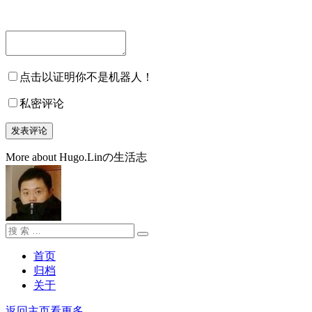
点击以证明你不是机器人！
私密评论
More about Hugo.Linの生活志
搜
搜
索：
索
首页
归档
关于
返回主页看更多