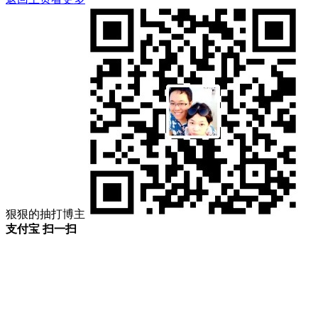
狠狠的抽打博主
支付宝 扫一扫