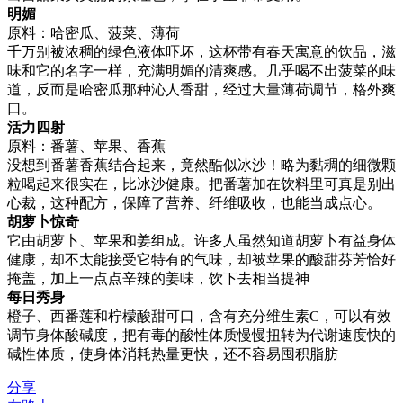
明媚
原料：哈密瓜、菠菜、薄荷
千万别被浓稠的绿色液体吓坏，这杯带有春天寓意的饮品，滋
味和它的名字一样，充满明媚的清爽感。几乎喝不出菠菜的味
道，反而是哈密瓜那种沁人香甜，经过大量薄荷调节，格外爽
口。
活力四射
原料：番薯、苹果、香蕉
没想到番薯香蕉结合起来，竟然酷似冰沙！略为黏稠的细微颗
粒喝起来很实在，比冰沙健康。把番薯加在饮料里可真是别出
心裁，这种配方，保障了营养、纤维吸收，也能当成点心。
胡萝卜惊奇
它由胡萝卜、苹果和姜组成。许多人虽然知道胡萝卜有益身体
健康，却不太能接受它特有的气味，却被苹果的酸甜芬芳恰好
掩盖，加上一点点辛辣的姜味，饮下去相当提神
每日秀身
橙子、西番莲和柠檬酸甜可口，含有充分维生素C，可以有效
调节身体酸碱度，把有毒的酸性体质慢慢扭转为代谢速度快的
碱性体质，使身体消耗热量更快，还不容易囤积脂肪
分享