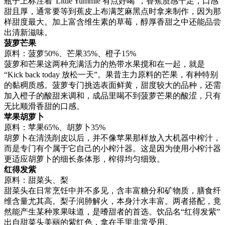
瓶子上标注着“Little Yummie 有点好喝”，香蕉质感十足，口感
甜且厚，通常要等到蕉皮上布满芝麻黑点时拿来制作，因为那
样甜度最大。加上富含维生素的草莓，醇厚香甜之中还能品尝
出清新滋味。
菠萝芒果
原料：菠萝50%、芒果35%、橙子15%
菠萝和芒果这两种充满活力的热带水果搅和在一起，就是
“Kick back today 放松一天”。果昔主力原料的芒果，有种特别
的黏稠质感。菠萝专门挑选表面鲜黄，甜度较大的品种，还需
加入橙子的酸甜来调和，成品里喝不到菠萝芒果的酸涩，只有
无比顺滑香甜的口感。
苹果胡萝卜
原料：苹果65%、胡萝卜35%
胡萝卜在清洗削皮以后，并不像苹果那样放入大机器中榨汁，
而是专门有个属于它自己的小榨汁器。这是因为使用小榨汁器
更适应胡萝卜的细长条体形，榨得均匀细致。
红得发紫
原料：甜菜头、梨
甜菜头在日常烹饪中并不多见，含丰富糖分和矿物质，膳食纤
维含量尤其高。梨子润肺解火，本身汁水丰富。两者搭配，竟
然能产生某种浆果味道，是嗜甜者的首选。饮品名“红得发紫”
出自甜菜头美丽的紫红色，拿在手里非常受用。