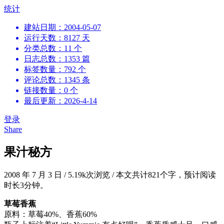
跳
统计
到
建站日期：2004-05-07
内
运行天数：8127 天
容
分类总数：11 个
日志总数：1353 篇
标签数量：792 个
评论总数：1345 条
链接数量：0 个
最后更新：2026-4-14
登录
Share
果汁秘方
2008 年 7 月 3 日
/
5.19k次浏览
/
本文共计821个字，预计阅读
时长3分钟。
草莓香蕉
原料：草莓40%、香蕉60%