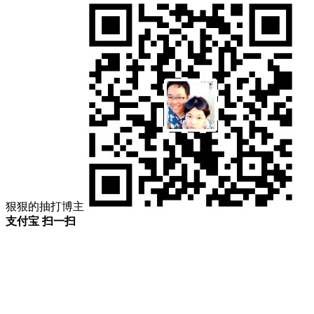
狠狠的抽打博主
支付宝 扫一扫