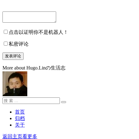
点击以证明你不是机器人！
私密评论
More about Hugo.Linの生活志
搜
搜
索：
索
首页
归档
关于
返回主页看更多