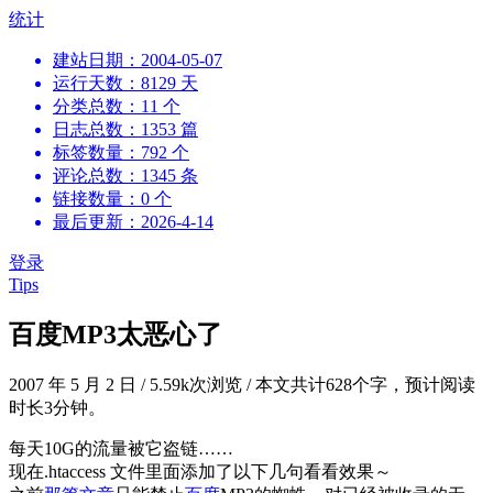
跳
统计
到
建站日期：2004-05-07
内
运行天数：8129 天
容
分类总数：11 个
日志总数：1353 篇
标签数量：792 个
评论总数：1345 条
链接数量：0 个
最后更新：2026-4-14
登录
Tips
百度MP3太恶心了
2007 年 5 月 2 日
/
5.59k次浏览
/
本文共计628个字，预计阅读
时长3分钟。
每天10G的流量被它盗链……
现在.htaccess 文件里面添加了以下几句看看效果～