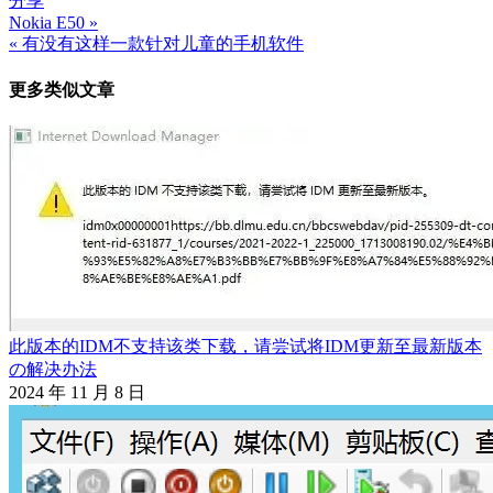
分享
Nokia E50 »
文
« 有没有这样一款针对儿童的手机软件
章
更多类似文章
导
航
此版本的IDM不支持该类下载，请尝试将IDM更新至最新版本
の解决办法
2024 年 11 月 8 日