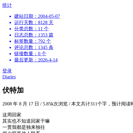
跳
统计
到
建站日期：2004-05-07
内
运行天数：8128 天
容
分类总数：11 个
日志总数：1353 篇
标签数量：792 个
评论总数：1345 条
链接数量：0 个
最后更新：2026-4-14
登录
Diaries
伏特加
2008 年 8 月 17 日
/
5.85k次浏览
/
本文共计311个字，预计阅读
这周回家
其实也不知道回家干嘛
一贯我都是独来独往