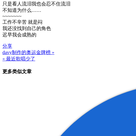
只是看人流泪我也会忍不住流泪
不知道为什么……
~~~~~~~
工作不辛苦 就是闷
我还没找到自己的角色
迟早我会成熟的
分享
davy制作的奥运金牌榜 »
文
« 最近歌唱少了
章
更多类似文章
导
航