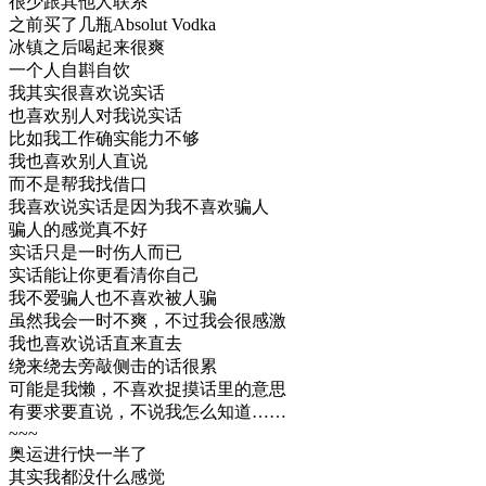
很少跟其他人联系
之前买了几瓶Absolut Vodka
冰镇之后喝起来很爽
一个人自斟自饮
我其实很喜欢说实话
也喜欢别人对我说实话
比如我工作确实能力不够
我也喜欢别人直说
而不是帮我找借口
我喜欢说实话是因为我不喜欢骗人
骗人的感觉真不好
实话只是一时伤人而已
实话能让你更看清你自己
我不爱骗人也不喜欢被人骗
虽然我会一时不爽，不过我会很感激
我也喜欢说话直来直去
绕来绕去旁敲侧击的话很累
可能是我懒，不喜欢捉摸话里的意思
有要求要直说，不说我怎么知道……
~~~
奥运进行快一半了
其实我都没什么感觉