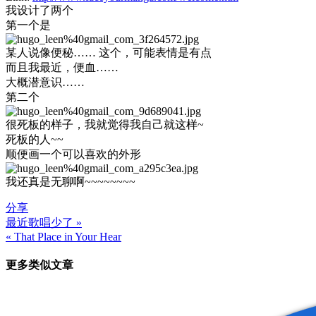
我设计了两个
第一个是
某人说像便秘…… 这个，可能表情是有点
而且我最近，便血……
大概潜意识……
第二个
很死板的样子，我就觉得我自己就这样~
死板的人~~
顺便画一个可以喜欢的外形
我还真是无聊啊~~~~~~~~
分享
最近歌唱少了 »
文
« That Place in Your Hear
章
更多类似文章
导
航