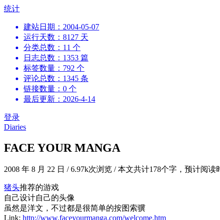
跳
统计
到
建站日期：2004-05-07
内
运行天数：8127 天
容
分类总数：11 个
日志总数：1353 篇
标签数量：792 个
评论总数：1345 条
链接数量：0 个
最后更新：2026-4-14
登录
Diaries
FACE YOUR MANGA
2008 年 8 月 22 日
/
6.97k次浏览
/
本文共计178个字，预计阅读
猪头
推荐的游戏
自己设计自己的头像
虽然是洋文，不过都是很简单的按图索骥
Link:
http://www.faceyourmanga.com/welcome.htm