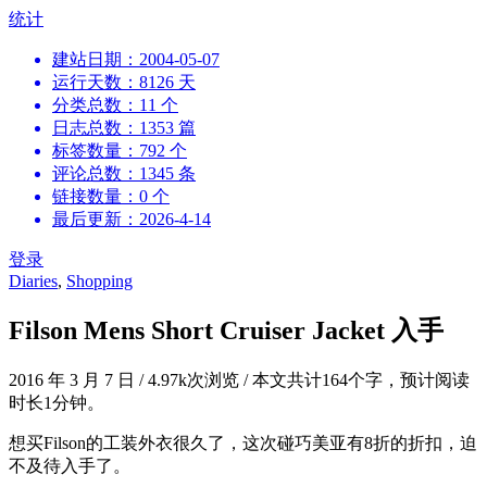
跳
统计
到
建站日期：2004-05-07
内
运行天数：8126 天
容
分类总数：11 个
日志总数：1353 篇
标签数量：792 个
评论总数：1345 条
链接数量：0 个
最后更新：2026-4-14
登录
Diaries
,
Shopping
Filson Mens Short Cruiser Jacket 入手
2016 年 3 月 7 日
/
4.97k次浏览
/
本文共计164个字，预计阅读
时长1分钟。
想买Filson的工装外衣很久了，这次碰巧美亚有8折的折扣，迫
不及待入手了。