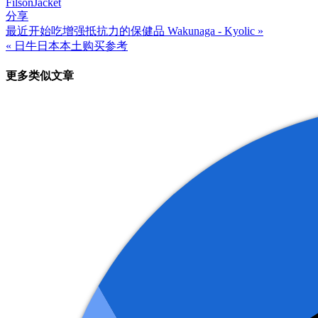
Filson
Jacket
分享
最近开始吃增强抵抗力的保健品 Wakunaga - Kyolic »
文
« 日牛日本本土购买参考
章
更多类似文章
导
航