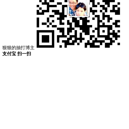
狠狠的抽打博主
支付宝 扫一扫