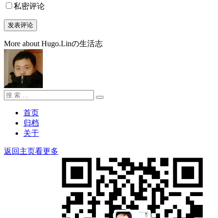
私密评论
More about Hugo.Linの生活志
搜
搜
索：
索
首页
归档
关于
返回主页看更多