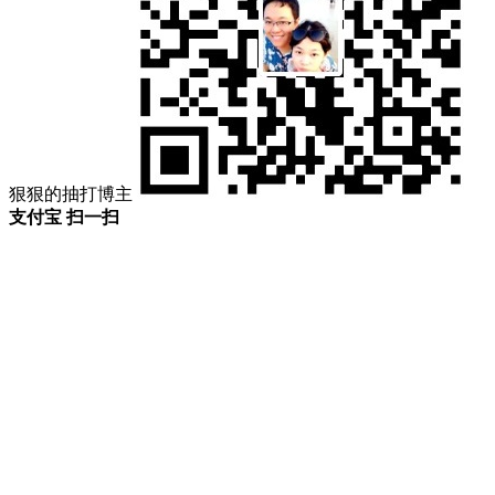
狠狠的抽打博主
支付宝 扫一扫