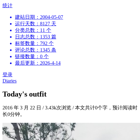
跳
统计
到
建站日期：2004-05-07
内
运行天数：8127 天
容
分类总数：11 个
日志总数：1353 篇
标签数量：792 个
评论总数：1345 条
链接数量：0 个
最后更新：2026-4-14
登录
Diaries
Today's outfit
2016 年 3 月 22 日
/
3.43k次浏览
/
本文共计0个字，预计阅读时
长0分钟。