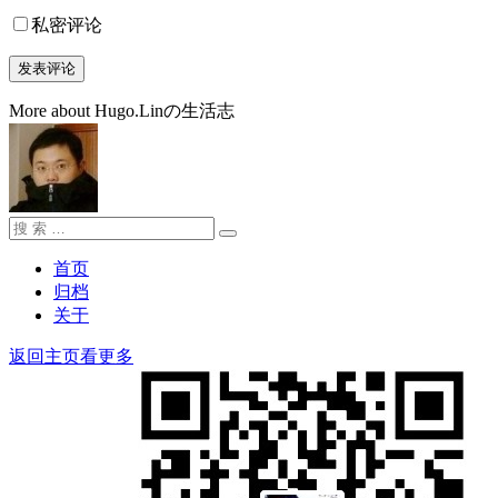
私密评论
More about Hugo.Linの生活志
搜
搜
索：
索
首页
归档
关于
返回主页看更多