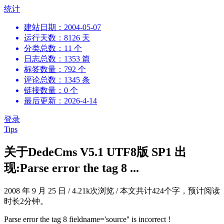
跳
统计
到
建站日期：2004-05-07
内
运行天数：8126 天
容
分类总数：11 个
日志总数：1353 篇
标签数量：792 个
评论总数：1345 条
链接数量：0 个
最后更新：2026-4-14
登录
Tips
关于DedeCms V5.1 UTF8版 SP1 出
现:Parse error the tag 8 ...
2008 年 9 月 25 日
/
4.21k次浏览
/
本文共计424个字，预计阅读
时长2分钟。
Parse error the tag 8 fieldname='source'' is incorrect !