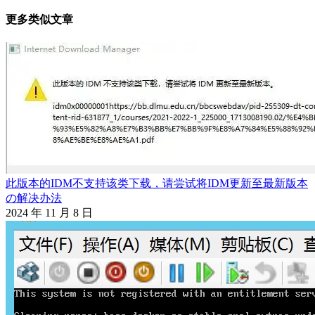
章
更多类似文章
导
航
此版本的IDM不支持该类下载，请尝试将IDM更新至最新版本
の解决办法
2024 年 11 月 8 日