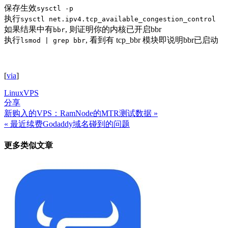
保存生效
sysctl -p
执行
sysctl net.ipv4.tcp_available_congestion_control
如果结果中有
, 则证明你的内核已开启bbr
bbr
执行
, 看到有 tcp_bbr 模块即说明bbr已启动
lsmod | grep bbr
[
via
]
Linux
VPS
分享
新购入的VPS：RamNode的MTR测试数据 »
文
« 最近续费Godaddy域名碰到的问题
章
更多类似文章
导
航