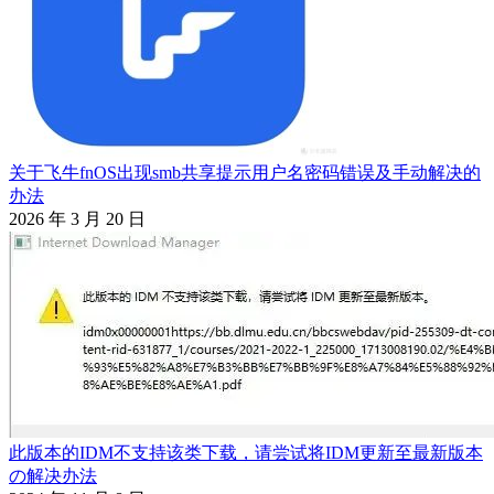
关于飞牛fnOS出现smb共享提示用户名密码错误及手动解决的
办法
2026 年 3 月 20 日
此版本的IDM不支持该类下载，请尝试将IDM更新至最新版本
の解决办法