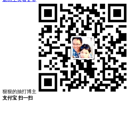
狠狠的抽打博主
支付宝 扫一扫