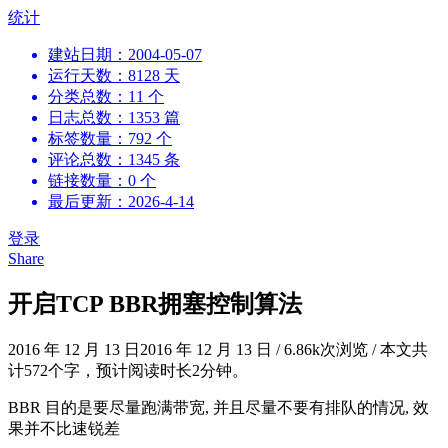
跳
统计
到
建站日期：2004-05-07
内
运行天数：8128 天
容
分类总数：11 个
日志总数：1353 篇
标签数量：792 个
评论总数：1345 条
链接数量：0 个
最后更新：2026-4-14
登录
Share
开启TCP BBR拥塞控制算法
2016 年 12 月 13 日
2016 年 12 月 13 日
/
6.86k次浏览
/
本文共
计572个字，预计阅读时长2分钟。
BBR 目的是要尽量跑满带宽, 并且尽量不要有排队的情况, 效
果并不比速锐差