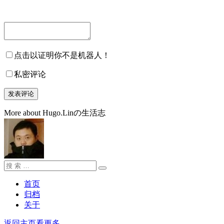
点击以证明你不是机器人！
私密评论
More about Hugo.Linの生活志
搜
搜
索：
索
首页
归档
关于
返回主页看更多