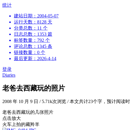
跳
统计
到
建站日期：2004-05-07
内
运行天数：8128 天
容
分类总数：11 个
日志总数：1353 篇
标签数量：792 个
评论总数：1345 条
链接数量：0 个
最后更新：2026-4-14
登录
Diaries
老爸去西藏玩的照片
2008 年 10 月 9 日
/
5.71k次浏览
/
本文共计23个字，预计阅读时
老爸去西藏玩的几张照片
点击放大
火车上拍的藏羚羊