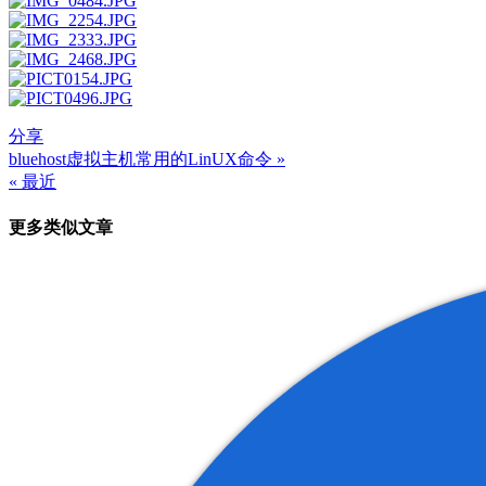
分享
bluehost虚拟主机常用的LinUX命令 »
文
« 最近
章
更多类似文章
导
航